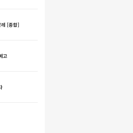
레 [종합]
 예고
다