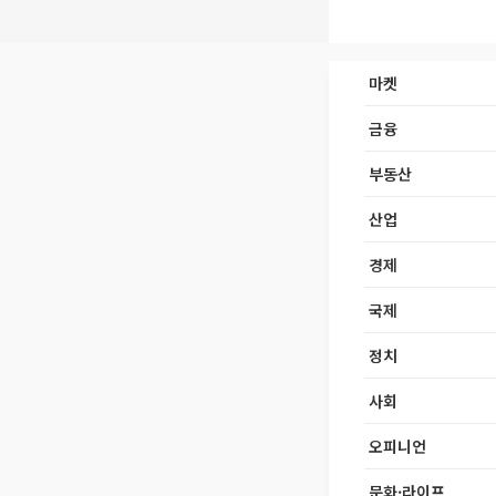
마켓
금융
부동산
산업
경제
국제
정치
사회
오피니언
문화·라이프