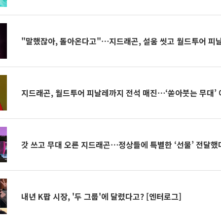
"말했잖아, 돌아온다고"⋯지드래곤, 설움 씻고 월드투어 피날
지드래곤, 월드투어 피날레까지 전석 매진⋯‘쏟아붓는 무대’
갓 쓰고 무대 오른 지드래곤⋯정상들에 특별한 ‘선물’ 전달했
내년 K팝 시장, '두 그룹'에 달렸다고? [엔터로그]