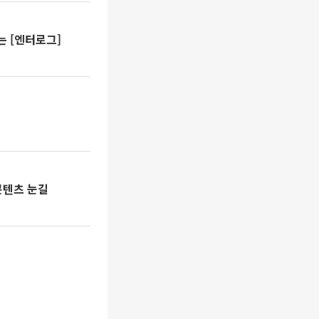
는 [엔터로그]
콘텐츠 눈길
다