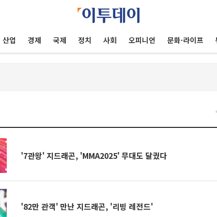
산업
경제
국제
정치
사회
오피니언
문화·라이프
건
'7관왕' 지드래곤, 'MMA2025' 무대도 달궜다
'82만 관객' 만난 지드래곤, '리빙 레전드'