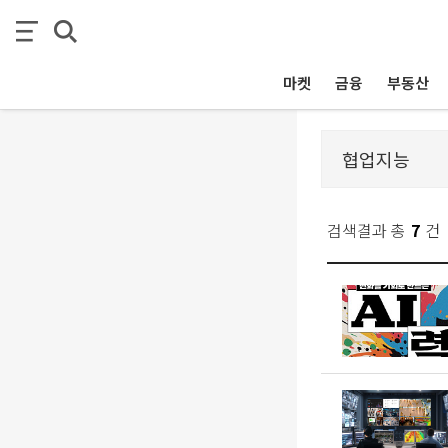
마켓
금융
부동산
검색결과 총
7
건