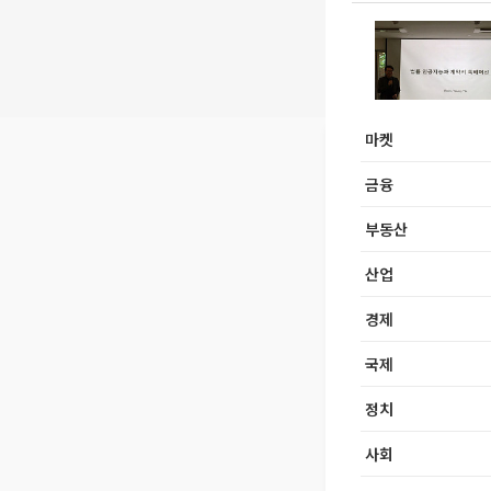
마켓
금융
부동산
산업
경제
국제
정치
사회