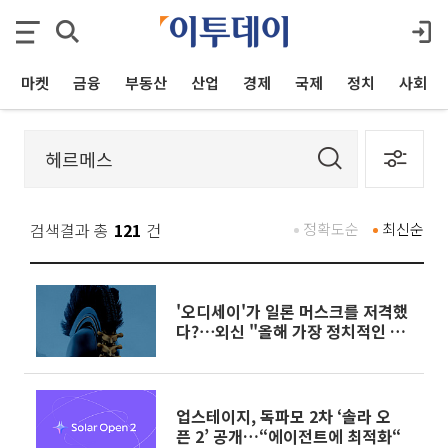
마켓
금융
부동산
산업
경제
국제
정치
사회
검색결과 총
121
건
정확도순
최신순
'오디세이'가 일론 머스크를 저격했
다?⋯외신 "올해 가장 정치적인 영
화"
업스테이지, 독파모 2차 ‘솔라 오
픈 2’ 공개…“에이전트에 최적화“