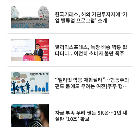
한국거래소, 해외 기관투자자에 ‘기
업 밸류업 프로그램’ 소개
알리익스프레스, 늑장 배송 짝퉁 없
다더니...여전히 소비자 불만 폭주
“엘리엇 악몽 재현될라”…행동주의
펀드 붐에도 우려는 여전[주주 행동
주의 펀드]②
자금 부족 우려 씻는 SK온…1년 새
실탄 ‘10조’ 확보