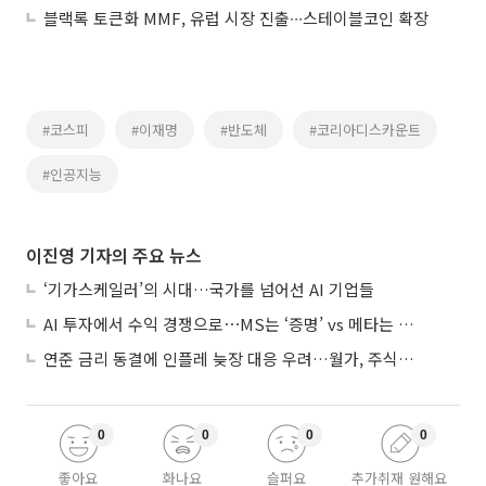
블랙록 토큰화 MMF, 유럽 시장 진출∙∙∙스테이블코인 확장
#코스피
#이재명
#반도체
#코리아디스카운트
#인공지능
이진영 기자의 주요 뉴스
‘기가스케일러’의 시대…국가를 넘어선 AI 기업들
AI 투자에서 수익 경쟁으로⋯MS는 ‘증명’ vs 메타는 ‘숙제’
연준 금리 동결에 인플레 늦장 대응 우려…월가, 주식도 채권도 던졌다
0
0
0
0
좋아요
화나요
슬퍼요
추가취재 원해요