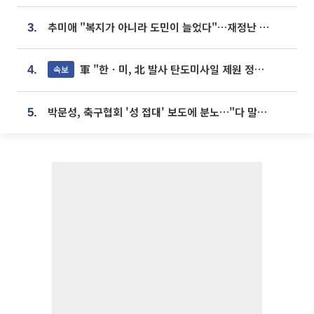
추미애 "복지가 아니라 도민이 늘었다"…재정난 책임론 정면돌파
3.
軍 "한ㆍ미, 北 발사 탄도미사일 제원 정밀분석 중"
속보
4.
박문성, 축구협회 '성 접대' 보도에 분노…"다 말아먹으려고 작정했나"
5.