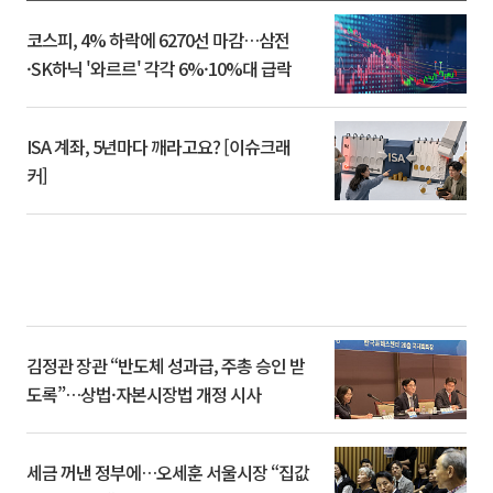
코스피, 4% 하락에 6270선 마감…삼전
·SK하닉 '와르르' 각각 6%·10%대 급락
ISA 계좌, 5년마다 깨라고요? [이슈크래
커]
김정관 장관 “반도체 성과급, 주총 승인 받
도록”…상법·자본시장법 개정 시사
세금 꺼낸 정부에…오세훈 서울시장 “집값