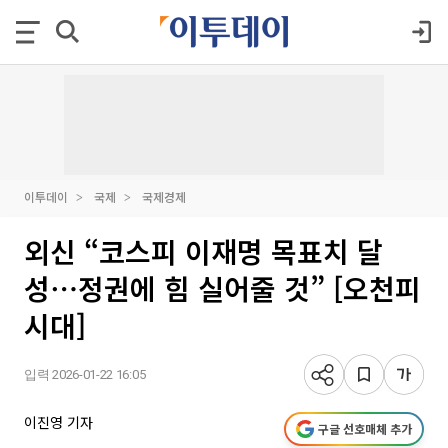
이투데이
국제
국제경제
외신 “코스피 이재명 목표치 달
성⋯정권에 힘 실어줄 것” [오천피
시대]
입력 2026-01-22 16:05
이진영 기자
구글 선호매체 추가