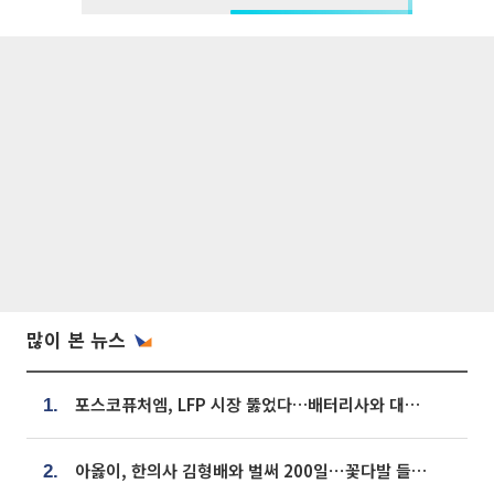
많이 본 뉴스
포스코퓨처엠, LFP 시장 뚫었다…배터리사와 대규모 장기 공급 합의
1.
아옳이, 한의사 김형배와 벌써 200일⋯꽃다발 들고 "프러포즈 아냐"
2.