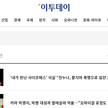
산업
경제
국제
정치
사회
오피니언
문화·라이프
건
‘내가 만난 사이코패스’ 넉살 “친누나, 묻지마 폭행으로 입안 
카라 허영지, 빅뱅 대성과 열애설에 억울⋯"오마이걸 효정도