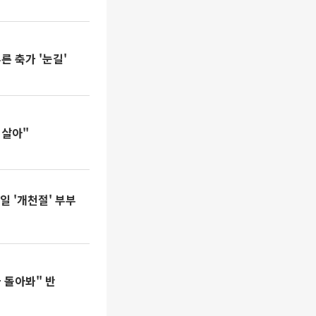
 축가 '눈길'
 살아"
일 '개천절' 부부
 돌아봐" 반