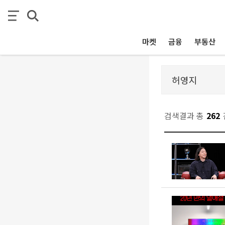
마켓
금융
부동산
검색결과 총
262