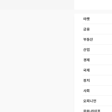
마켓
금융
부동산
산업
경제
국제
정치
사회
오피니언
문화·라이프