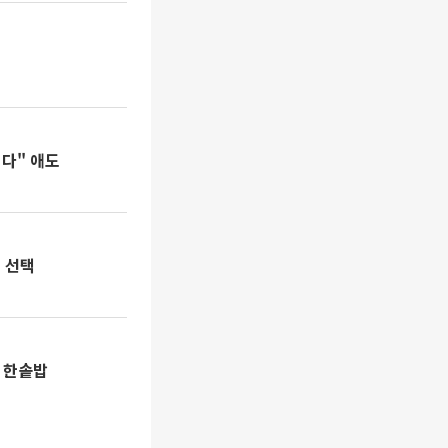
싶다" 애도
' 선택
 한솥밥