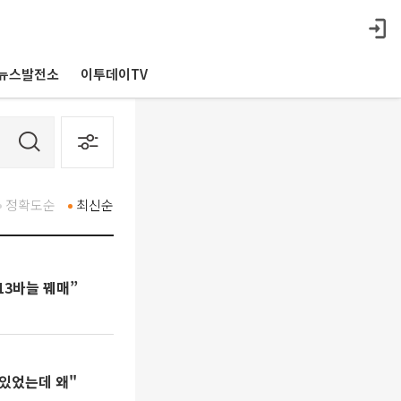
뉴스발전소
이투데이TV
정확도순
최신순
13바늘 꿰매”
 있었는데 왜"