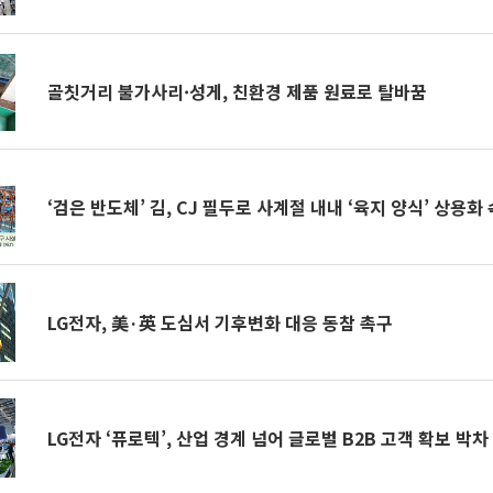
골칫거리 불가사리·성게, 친환경 제품 원료로 탈바꿈
‘검은 반도체’ 김, CJ 필두로 사계절 내내 ‘육지 양식’ 상용화
LG전자, 美·英 도심서 기후변화 대응 동참 촉구
LG전자 ‘퓨로텍’, 산업 경계 넘어 글로벌 B2B 고객 확보 박차