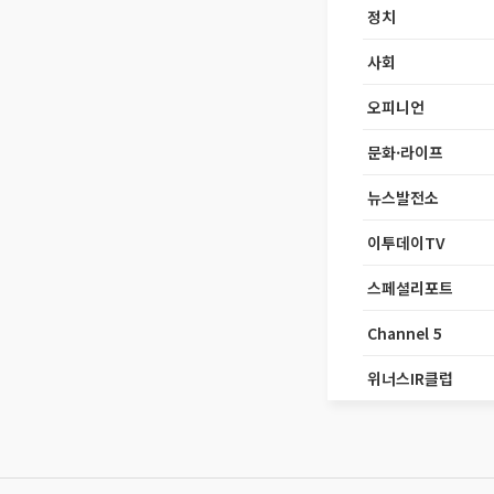
정치
사회
오피니언
문화·라이프
뉴스발전소
이투데이TV
스페셜리포트
Channel 5
위너스IR클럽