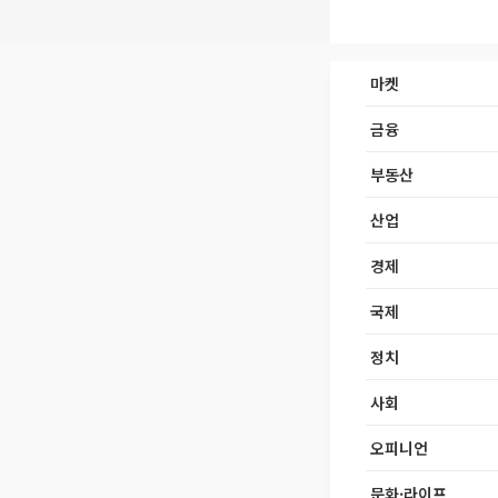
마켓
금융
부동산
산업
경제
국제
정치
사회
오피니언
문화·라이프