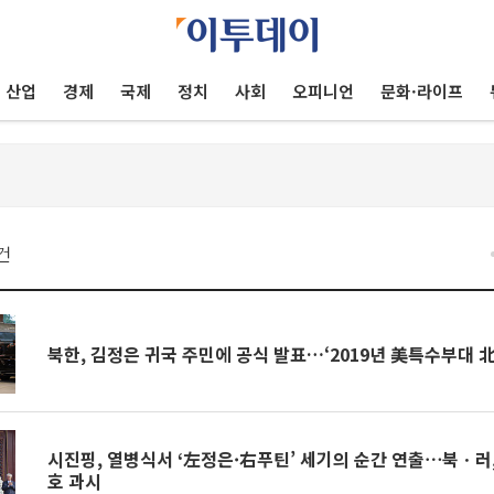
산업
경제
국제
정치
사회
오피니언
문화·라이프
건
북한, 김정은 귀국 주민에 공식 발표…‘2019년 美특수부대 北
시진핑, 열병식서 ‘左정은·右푸틴’ 세기의 순간 연출⋯북ㆍ러,
호 과시