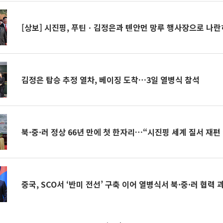
[상보] 시진핑, 푸틴ㆍ김정은과 톈안먼 망루 행사장으로 나란
김정은 탑승 추정 열차, 베이징 도착…3일 열병식 참석
북·중·러 정상 66년 만에 첫 한자리…“시진핑 세계 질서 재편
중국, SCO서 ‘반미 전선’ 구축 이어 열병식서 북·중·러 협력