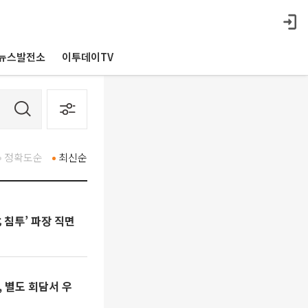
뉴스발전소
이투데이TV
정확도순
최신순
 침투’ 파장 직면
 별도 회담서 우