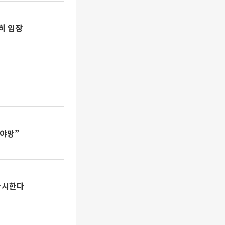
히 입장
 야망”
 과시한다