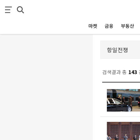
마켓
금융
부동산
검색결과 총
143