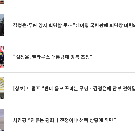
김정은·푸틴 양자 회담할 듯…"베이징 국빈관에 회담장 마련
"김정은, 벨라루스 대통령에 방북 초청“
[상보] 트럼프 “반미 음모 꾸미는 푸틴ㆍ김정은에 안부 전해
시진핑 “인류는 평화냐 전쟁이냐 선택 상황에 직면”