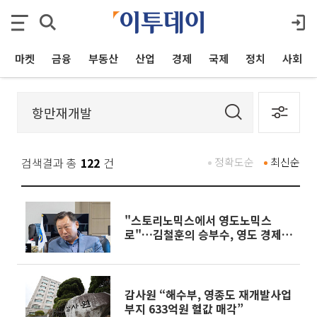
마켓
금융
부동산
산업
경제
국제
정치
사회
검색결과 총
122
건
정확도순
최신순
"스토리노믹스에서 영도노믹스
로"…김철훈의 승부수, 영도 경제
다시 돌린다
감사원 “해수부, 영종도 재개발사업
부지 633억원 헐값 매각”