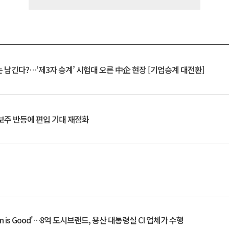
 남긴다?…‘제3자 승계’ 시험대 오른 中企 현장 [기업승계 대전환]
후보주 반등에 편입 기대 재점화
an is Good'…8억 도시브랜드, 용산 대통령실 CI 업체가 수행