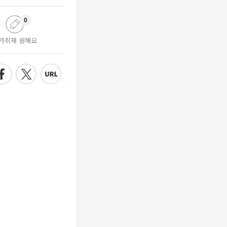
0
가취재 원해요