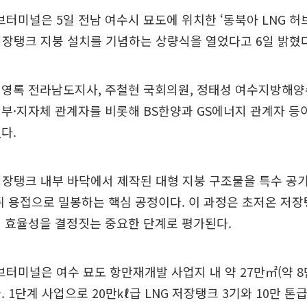
미널은 5일 전남 여수시 묘도에 위치한 ‘동북아 LNG 허브
저장탱크 지붕 설치를 기념하는 상량식을 열었다고 6일 밝혔다
김영록 전라남도지사, 주철현 국회의원, 정태성 여수지방해양
부·지자체 관계자를 비롯해 BS한양과 GS에너지 관계자 등
다.
저장탱크 내부 바닥에서 제작된 대형 지붕 구조물을 특수 공
뒤 용접으로 밀봉하는 핵심 공정이다. 이 과정은 초저온 저
 효율성을 결정짓는 중요한 단계로 평가된다.
미널은 여수 묘도 항만재개발 사업지 내 약 27만㎡(약 8만
 1단계 사업으로 20만㎘급 LNG 저장탱크 3기와 10만 톤급