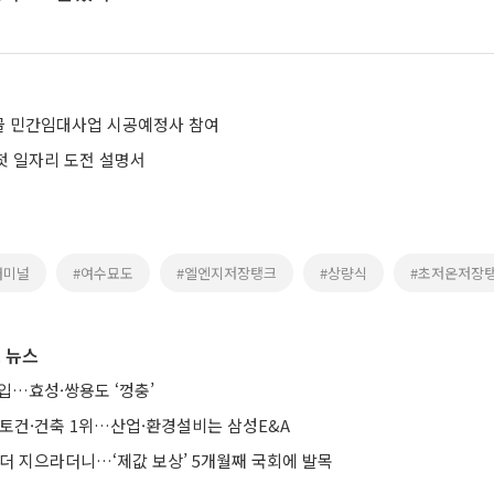
홍골 민간임대사업 시공예정사 참여
 첫 일자리 도전 설명서
터미널
#여수묘도
#엘엔지저장탱크
#상량식
#초저온저장
 뉴스
입…효성·쌍용도 ‘껑충’
·토건·건축 1위…산업·환경설비는 삼성E&A
 더 지으라더니…‘제값 보상’ 5개월째 국회에 발목