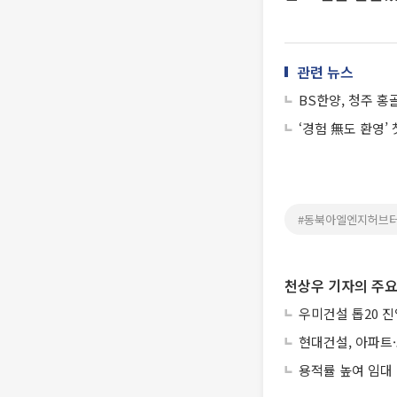
관련 뉴스
BS한양, 청주 
‘경험 無도 환영’
#동북아엘엔지허브
천상우 기자의 주요
우미건설 톱20 진
현대건설, 아파트
용적률 높여 임대