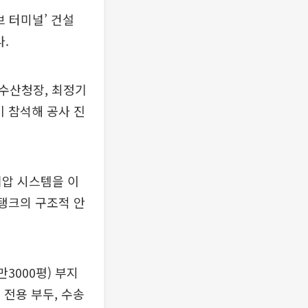
 터미널’ 건설
.
수산청장, 최정기
이 참석해 공사 진
기압 시스템을 이
장탱크의 구조적 안
3000평) 부지
 전용 부두, 수송