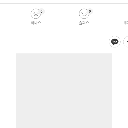
0
0
화나요
슬퍼요
추