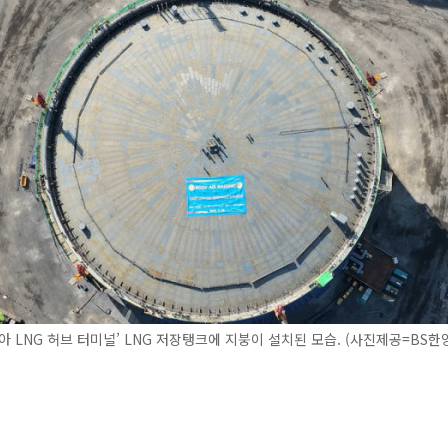
아 LNG 허브 터미널’ LNG 저장탱크에 지붕이 설치된 모습. (사진제공=BS한