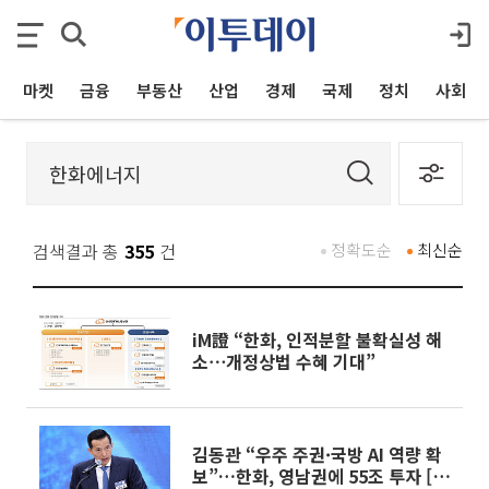
마켓
금융
부동산
산업
경제
국제
정치
사회
검색결과 총
355
건
정확도순
최신순
iM證 “한화, 인적분할 불확실성 해
소⋯개정상법 수혜 기대”
김동관 “우주 주권·국방 AI 역량 확
보”…한화, 영남권에 55조 투자 [종