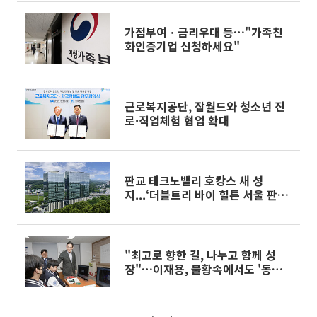
가점부여ㆍ금리우대 등…"가족친
화인증기업 신청하세요"
근로복지공단, 잡월드와 청소년 진
로·직업체험 협업 확대
판교 테크노밸리 호캉스 새 성
지...‘더블트리 바이 힐튼 서울 판교’
[가보니]
"최고로 향한 길, 나누고 함께 성
장"…이재용, 불황속에서도 '동행'
강조 [다시 쓰는 삼성 '초격차']