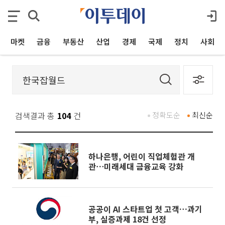
마켓
금융
부동산
산업
경제
국제
정치
사회
검색결과 총
104
건
정확도순
최신순
하나은행, 어린이 직업체험관 개
관⋯미래세대 금융교육 강화
공공이 AI 스타트업 첫 고객…과기
부, 실증과제 18건 선정