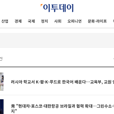
산업
경제
국제
정치
사회
오피니언
문화·라이프
건
러시아 학교서 K-팝·K-푸드로 한국어 배운다…교육부, 교원 
靑 "현대차·포스코·대한항공 브라질과 협력 확대…그린수소
지"