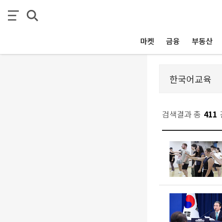
마켓
금융
부동산
검색결과 총
411