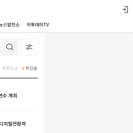
뉴스발전소
이투데이TV
정확도순
최신순
연수 개최
·디지털전환까