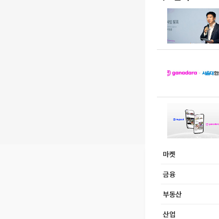
마켓
금융
부동산
산업