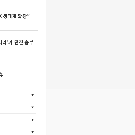
K 생태계 확장”
다라’가 던진 승부
휴