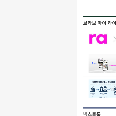
브라보 마이 라
넥스블록