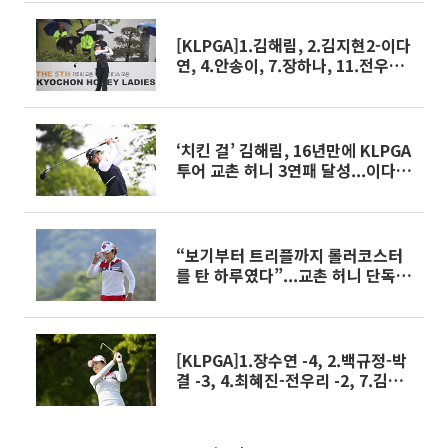
조편성
[KLPGA]1.김해림, 2.김지현2-이다
연, 4.안송이, 7.장하나, 11.전우리-
한진선, 17.최혜진 +1...교촌 허니
최종 성적
‘치킨 걸’ 김해림, 16년만에 KLPGA
투어 교촌 허니 3연패 달성...이다
연, 17번홀 더블보기 ‘악몽’
“보기부터 트리플까지 롤러코스터
를 탄 하루였다”...교촌 허니 단독선
두 장수연
[KLPGA]1.장수연 -4, 2.백규정-박
결 -3, 4.최혜진-전우리 -2, 7.김해
림 -1, 13.장하나 +1, 27.김지현
+3...교촌 허니 2R 성적