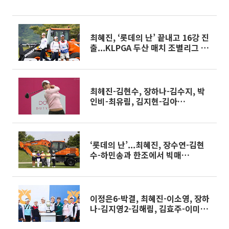
최혜진, ‘롯데의 난’ 끝내고 16강 진
출...KLPGA 두산 매치 조별리그 3
승...김자영2, 대회 2연패를 청신호
최헤진-김현수, 장하나-김수지, 박
인비-최유림, 김지현-김아
림...KLPGA투어 두산매치 2차 리그
조편성
‘롯데의 난’...최혜진, 장수연-김현
수-하민송과 한조에서 빅매
치...KLPGA 두산매치플레이
이정은6-박결, 최혜진-이소영, 장하
나-김지영2-김해림, 김효주-이미
림...KLPGA투어 NH투자증권 첫날