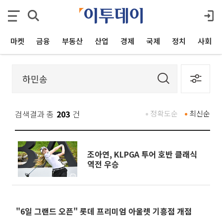
마켓
금융
부동산
산업
경제
국제
정치
사회
검색결과 총
203
건
정확도순
최신순
조아연, KLPGA 투어 호반 클래식
역전 우승
"6일 그랜드 오픈" 롯데 프리미엄 아울렛 기흥점 개점