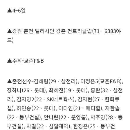
▲4~6일
▲강원 춘천 엘리시안 강촌 컨트리클럽(71ㆍ6383야
드)
▲주최-교촌F&B
▲출전선수-김해림(29ㆍ삼천리), 이정은5(교촌F&B),
장하나(26ㆍ롯데), 최혜진(19ㆍ롯데), 홍란(32ㆍ삼천
리), 김지영2(22ㆍSK네트웍스), 김지현(27ㆍ한화큐
셀), 하민송(22ㆍ롯데), 이다연(21ㆍ메디힐), 지한솔
(22ㆍ동부건설), 안나린(22ㆍ문영룹), 박주영(28ㆍ동
부건설), 박결(22ㆍ삼일제약), 한정은(25ㆍ동부건