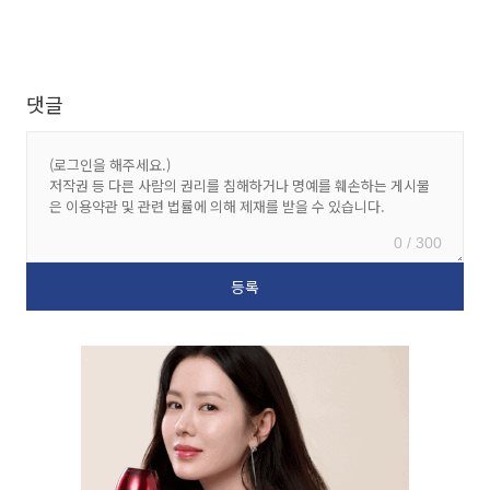
댓글
0 / 300