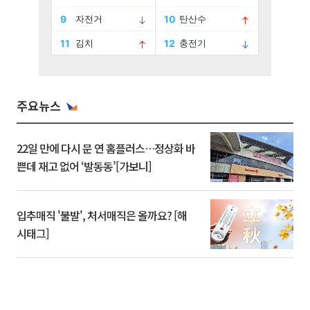
주요뉴스
22일 만에 다시 문 연 홈플러스…정상화 바
쁜데 재고 없어 ‘발동동’[가보니]
입추매직 '불발', 처서매직은 올까요? [해
시태그]