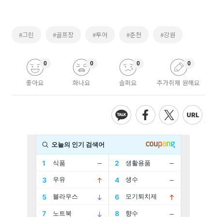
#그린
#골프장
#투어
#춘천
#강원
0
0
0
0
좋아요
화나요
슬퍼요
추가취재 원해요