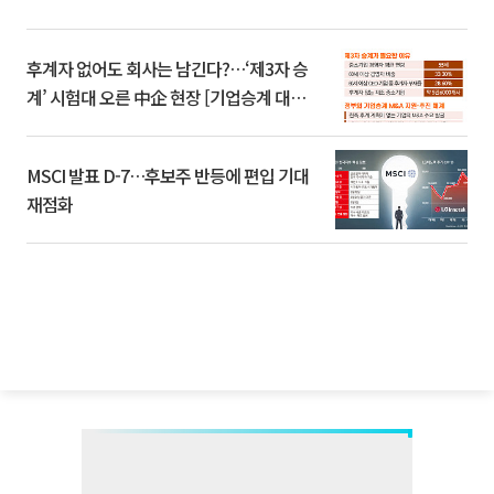
후계자 없어도 회사는 남긴다?…‘제3자 승
계’ 시험대 오른 中企 현장 [기업승계 대전
환]
MSCI 발표 D-7…후보주 반등에 편입 기대
재점화