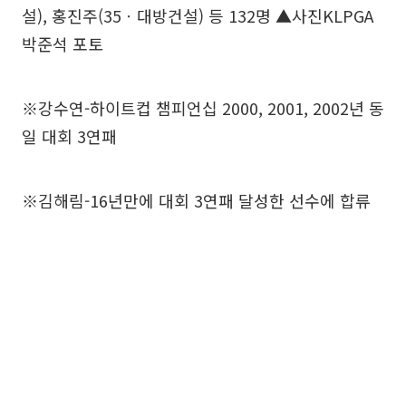
설), 홍진주(35ㆍ대방건설) 등 132명 ▲사진KLPGA
박준석 포토
※강수연-하이트컵 챔피언십 2000, 2001, 2002년 동
일 대회 3연패
※김해림-16년만에 대회 3연패 달성한 선수에 합류