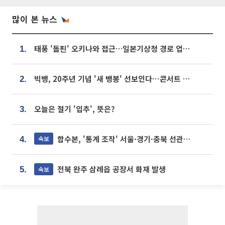
많이 본 뉴스
태풍 '돌핀' 오키나와 접근…일본기상청 경로 업데이트
1.
빅뱅, 20주년 기념 '새 뱅봉' 선보인다⋯콘서트 앞두고 팝업 개최
2.
오늘은 절기 '입추', 뜻은?
3.
합수본, '통계 조작' 서울·경기·충북 선관위 등 추가 압수수색
속보
4.
전북 완주 삼례읍 공장서 화재 발생
속보
5.