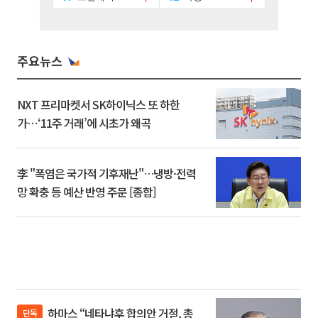
주요뉴스
NXT 프리마켓서 SK하이닉스 또 하한
가⋯‘11주 거래’에 시초가 왜곡
李 "폭염은 국가적 기후재난"…냉방·전력
망 확충 등 예산 반영 주문 [종합]
하마스 “네타냐후 합의안 거절, 총
단독