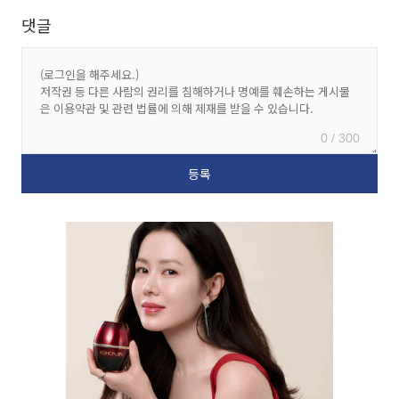
댓글
0 / 300