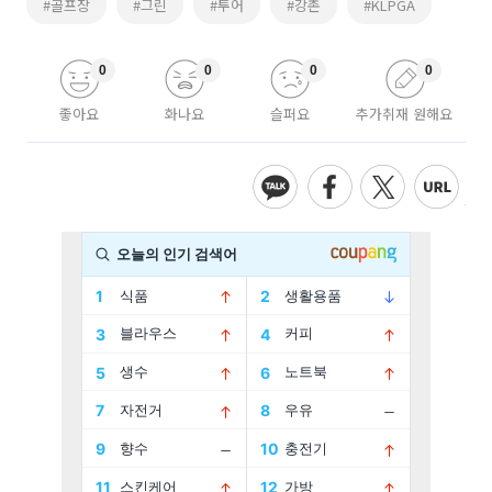
#골프장
#그린
#투어
#강촌
#KLPGA
0
0
0
0
좋아요
화나요
슬퍼요
추가취재 원해요