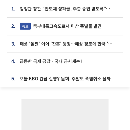
김정관 장관 “반도체 성과급, 주총 승인 받도록”…상법·자본시장법 개정 시사
1.
중부내륙고속도로서 미상 폭발물 발견
속보
2.
태풍 '돌핀' 이어 '찬홈' 등장…예상 경로에 한국 '한숨'
3.
급등한 국제 금값…국내 금시세는?
4.
오늘 KBO 긴급 실행위원회, 주말도 폭염취소 될까
5.