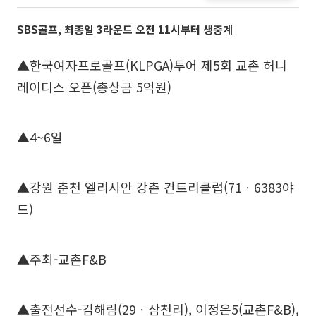
SBS골프, 최종일 3라운드 오전 11시부터 생중계
▲한국여자프로골프(KLPGA)투어 제5회 교촌 허니
레이디스 오픈(총상금 5억원)
▲4~6일
▲강원 춘천 엘리시안 강촌 컨트리클럽(71ㆍ6383야
드)
▲주최-교촌F&B
▲출전선수-김해림(29ㆍ삼천리), 이정은5(교촌F&B),