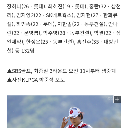
장하나(26ㆍ롯데), 최혜진(19ㆍ롯데), 홍란(32ㆍ삼천
리), 김지영2(22ㆍSK네트웍스), 김지현(27ㆍ한화큐
셀), 하민송(22ㆍ롯데), 지한솔(22ㆍ동부건설), 안나
린(22ㆍ문영룹), 박주영(28ㆍ동부건설), 박결(22ㆍ삼
일제약), 한정은(25ㆍ동부건설), 홍진주(35ㆍ대방건
설) 등 132명
▲SBS골프, 최종일 3라운드 오전 11시부터 생중계
▲사진KLPGA 박준석 포토