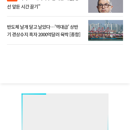
선 앞둔 시간 끌기”
반도체 날개 달고 날았다⋯'역대급' 상반
기 경상수지 흑자 2000억달러 육박 [종합]