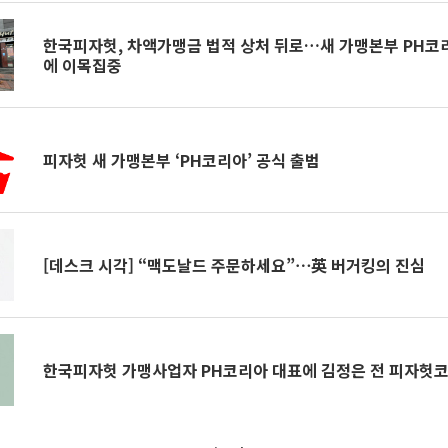
한국피자헛, 차액가맹금 법적 상처 뒤로…새 가맹본부 PH코리아
에 이목집중
피자헛 새 가맹본부 ‘PH코리아’ 공식 출범
[데스크 시각] “맥도날드 주문하세요”⋯英 버거킹의 진심
한국피자헛 가맹사업자 PH코리아 대표에 김정은 전 피자헛