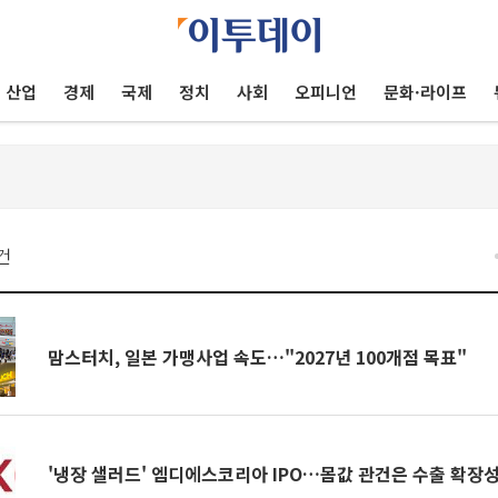
산업
경제
국제
정치
사회
오피니언
문화·라이프
건
맘스터치, 일본 가맹사업 속도…"2027년 100개점 목표"
'냉장 샐러드' 엠디에스코리아 IPO…몸값 관건은 수출 확장성