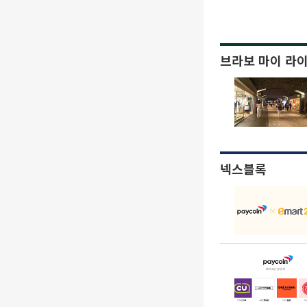
브라보 마이 라
넥스블록