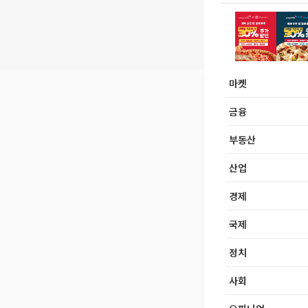
마켓
금융
부동산
산업
경제
국제
정치
사회