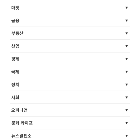
마켓
금융
부동산
산업
경제
국제
정치
사회
오피니언
문화·라이프
뉴스발전소