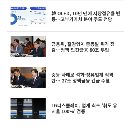
韓 OLED, 10년 만에 시장점유율 반
등…고부가가치 분야 주도 전망
금융위, 철강업계 중동발 위기 점
검…정책·민간금융 80조 투입
중동 사태로 석화·정유업계 직격
탄… 27조 정책금융 긴급 수혈
LG디스플레이, 업계 최초 ‘휘도 유
지율 100%’ 검증