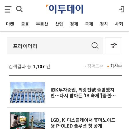
마켓
금융
부동산
산업
경제
국제
정치
사회
검색결과 총
1,107
건
정확도순
최신순
IBK투자증권, 최광진號 출범했지
만…다시 받아든 ‘IB 숙제’[중견증
권사 리스크 점검 1-②]
LGD, K-디스플레이서 휴머노이드
용 P-OLED 솔루션 첫 공개