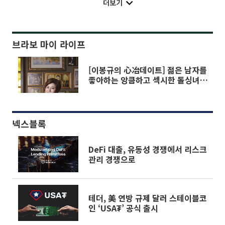
더보기
브라보 마이 라이프
[이봉규의 心冶데이트] 젊은 남자를
좋아하는 앙큼하고 섹시한 돌싱녀
정옥임 “마음에 들면 먼저 대시할
용기 있다”
넥스블록
DeFi 대출, 유동성 경쟁에서 리스크
관리 경쟁으로
테더, 美 연방 규제 달러 스테이블코
인 ‘USA₮’ 공식 출시