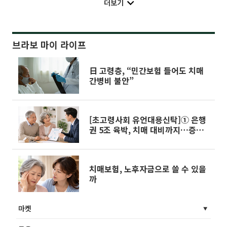
더보기
브라보 마이 라이프
日 고령층, “민간보험 들어도 치매
간병비 불안”
[초고령사회 유언대용신탁]① 은행
권 5조 육박, 치매 대비까지…증권
업계 걸음마
치매보험, 노후자금으로 쓸 수 있을
까
마켓