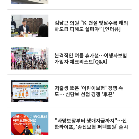
김남근 의원 “K-건설 빛날수록 해외
하도급 피해도 살펴야” [인터뷰]
본격적인 여름 휴가철…여행자보험
가입자 체크리스트[Q&A]
저출생 뚫은 '어린이보험' 경쟁 속
도⋯ 신담보 선점 경쟁 '후끈'
"사망보장부터 생애자금까지"…신
한라이프, ‘종신보험 퍼펙트원’ 출시