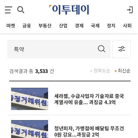
마켓
금융
부동산
산업
경제
국제
정치
사회
검색결과 총
3,533
건
정확도순
최신순
세라젬, 수급사업자 기술자료 중국
계열사에 유출... 과징금 4.3억
청년피자, 가맹점에 배달팁 무조건
0원 강요...과징금 2억