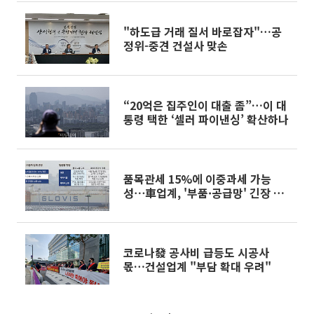
"하도급 거래 질서 바로잡자"…공
정위-중견 건설사 맞손
“20억은 집주인이 대출 좀”…이 대
통령 택한 ‘셀러 파이낸싱’ 확산하나
품목관세 15%에 이중과세 가능
성⋯車업계, '부품·공급망' 긴장 고
조 [관세 리셋, 美 301조의 경고]
코로나發 공사비 급등도 시공사
몫…건설업계 "부담 확대 우려"