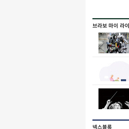
브라보 마이 라
넥스블록