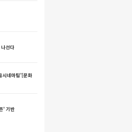
전 나선다
음시네마팀’[문화
픈' 기반