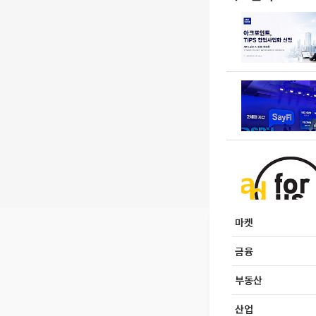
마켓
금융
부동산
산업