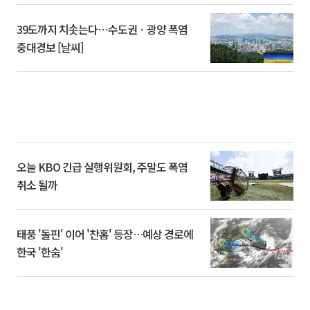
39도까지 치솟는다⋯수도권ㆍ광양 폭염
중대경보 [날씨]
오늘 KBO 긴급 실행위원회, 주말도 폭염
취소 될까
태풍 '돌핀' 이어 '찬홈' 등장…예상 경로에
한국 '한숨'