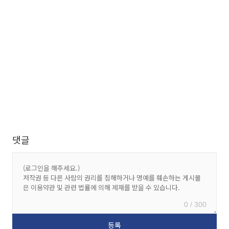
댓글
0 / 300