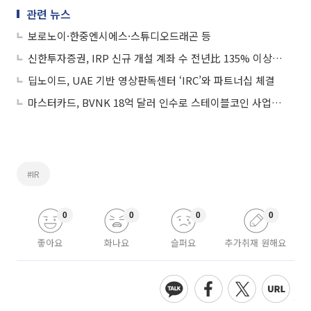
관련 뉴스
보로노이·한중엔시에스·스튜디오드래곤 등
신한투자증권, IRP 신규 개설 계좌 수 전년比 135% 이상 성장
딥노이드, UAE 기반 영상판독센터 ‘IRC’와 파트너십 체결
마스터카드, BVNK 18억 달러 인수로 스테이블코인 사업 본격 확장
#IR
0
0
0
0
좋아요
화나요
슬퍼요
추가취재 원해요