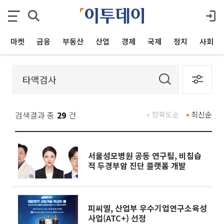
마켓
금융
부동산
산업
경제
국제
정치
사회
검색결과 총
29
건
정확도순
최신순
서울성모병원 공동 연구팀, 비침습
적 두경부암 진단 플랫폼 개발
피씨엘, 산업부 우수기업연구소육성
사업(ATC+) 선정