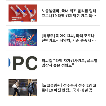
노블엠앤비, 국내 최초 롤리팝 형태
코로나19 타액 검체채취 키트 특허
출원
[특징주] 피에이치씨, 타액 코로나
진단키트…식약처, 기준 충족시 허
가 소식에 상승세
피씨엘 “타액 자가검사키트, 글로벌
임상서 높은 정확도”
[도쿄올림픽] 선수촌서 선수 2명 코
로나19 확진 판정...국가·성별 공개
안해