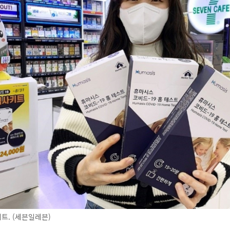
트. (세븐일레븐)