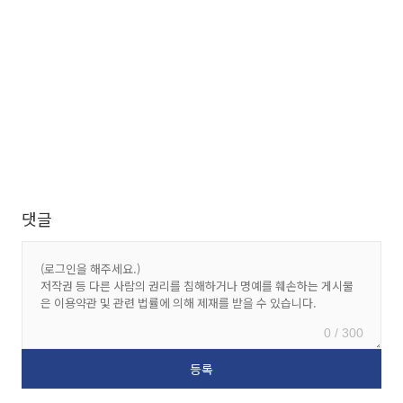
댓글
0 / 300