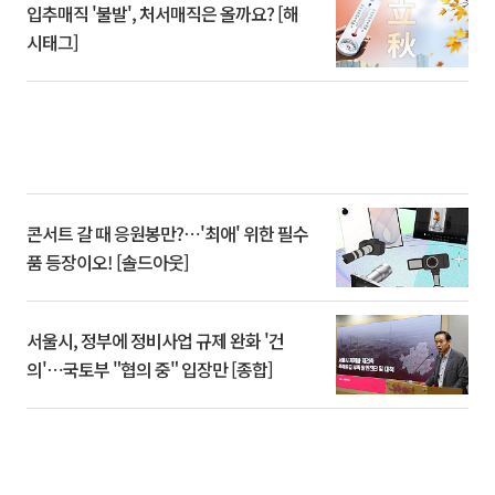
입추매직 '불발', 처서매직은 올까요? [해
시태그]
콘서트 갈 때 응원봉만?⋯'최애' 위한 필수
품 등장이오! [솔드아웃]
서울시, 정부에 정비사업 규제 완화 '건
의'⋯국토부 "협의 중" 입장만 [종합]