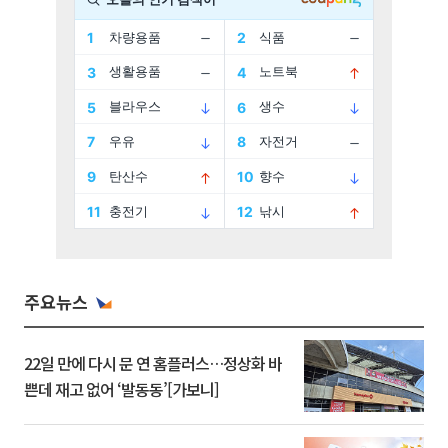
주요뉴스
22일 만에 다시 문 연 홈플러스…정상화 바
쁜데 재고 없어 ‘발동동’[가보니]