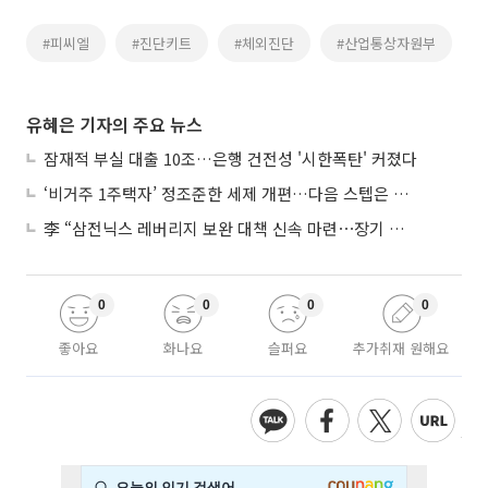
#피씨엘
#진단키트
#체외진단
#산업통상자원부
유혜은 기자의 주요 뉴스
잠재적 부실 대출 10조…은행 건전성 '시한폭탄' 커졌다
‘비거주 1주택자’ 정조준한 세제 개편…다음 스텝은 금융 대책
李 “삼전닉스 레버리지 보완 대책 신속 마련⋯장기 채무 과감히 탕감”
0
0
0
0
좋아요
화나요
슬퍼요
추가취재 원해요