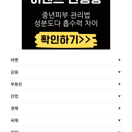
마켓
금융
부동산
산업
경제
국제