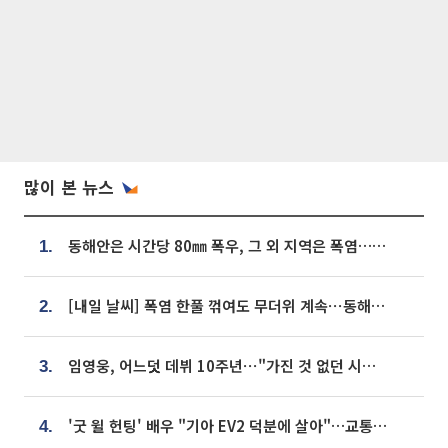
많이 본 뉴스
동해안은 시간당 80㎜ 폭우, 그 외 지역은 폭염…‘극과 극 날씨’
1.
[내일 날씨] 폭염 한풀 꺾여도 무더위 계속⋯동해안 이틀 연속 비
2.
임영웅, 어느덧 데뷔 10주년⋯"가진 것 없던 시절, 내 앞엔 20명의 팬뿐"
3.
'굿 윌 헌팅' 배우 "기아 EV2 덕분에 살아"…교통사고 후 안전성 극찬
4.