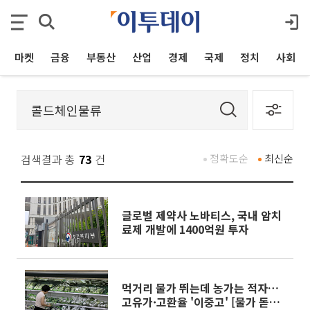
마켓
금융
부동산
산업
경제
국제
정치
사회
검색결과 총
73
건
정확도순
최신순
글로벌 제약사 노바티스, 국내 암치
료제 개발에 1400억원 투자
먹거리 물가 뛰는데 농가는 적자…
고유가·고환율 '이중고' [물가 돋보