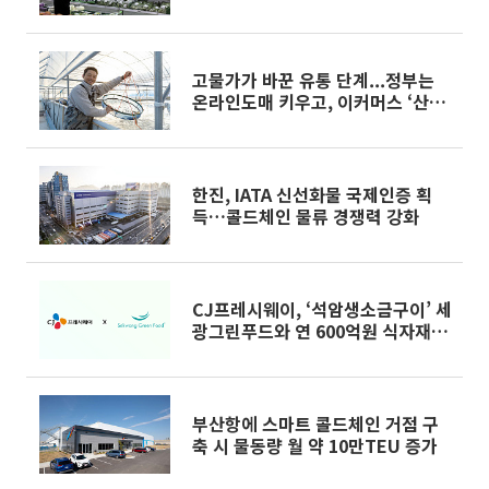
기]
고물가가 바꾼 유통 단계...정부는
온라인도매 키우고, 이커머스 ‘산지
직송’ 구슬땀
한진, IATA 신선화물 국제인증 획
득…콜드체인 물류 경쟁력 강화
CJ프레시웨이, ‘석암생소금구이’ 세
광그린푸드와 연 600억원 식자재 재
계약
부산항에 스마트 콜드체인 거점 구
축 시 물동량 월 약 10만TEU 증가