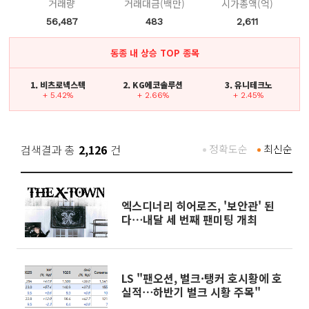
거래량
거래대금(백만)
시가총액(억)
56,487
483
2,611
동종 내 상승 TOP 종목
1. 비츠로넥스텍
2. KG에코솔루션
3. 유니테크노
+ 5.42%
+ 2.66%
+ 2.45%
검색결과 총
2,126
건
정확도순
최신순
엑스디너리 히어로즈, '보안관' 된
다⋯내달 세 번째 팬미팅 개최
LS "팬오션, 벌크·탱커 호시황에 호
실적⋯하반기 벌크 시황 주목"