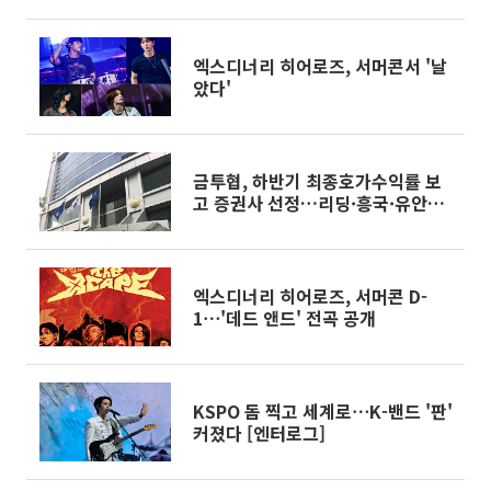
엑스디너리 히어로즈, 서머콘서 '날
았다'
금투협, 하반기 최종호가수익률 보
고 증권사 선정…리딩·흥국·유안타
증권 진입
엑스디너리 히어로즈, 서머콘 D-
1⋯'데드 앤드' 전곡 공개
KSPO 돔 찍고 세계로⋯K-밴드 '판'
커졌다 [엔터로그]