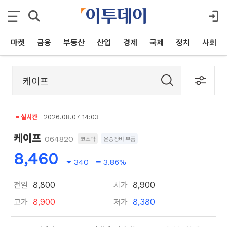
마켓
금융
부동산
산업
경제
국제
정치
사회
실시간
2026.08.07 14:03
케이프
064820
코스닥
운송장비·부품
8,460
340
3.86%
전일
시가
8,800
8,900
고가
저가
8,900
8,380