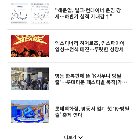
“해운업, 벌크·컨테이너 운임 강
세…하반기 실적 기대감↑”
엑스디너리 히어로즈, 인스파이어
입성→전석 매진⋯뚜렷한 성장세
명동 한복판에 뜬 ‘K사우나 방탈
출’⋯롯데타운 페스티벌 북적[가보
니]
롯데백화점, 명동서 업계 첫 ‘K-방탈
출’ 축제 연다
더보기