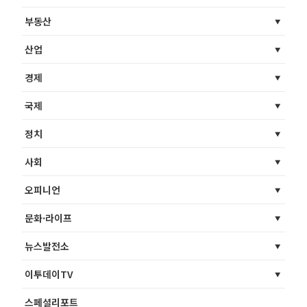
부동산
산업
경제
국제
정치
사회
오피니언
문화·라이프
뉴스발전소
이투데이TV
스페셜리포트