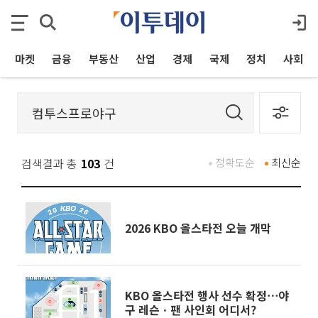
마켓
금융
부동산
산업
경제
국제
정치
사회
검색결과 총
103
건
정확도순
최신순
2026 KBO 올스타전 오늘 개막
KBO 올스타전 행사 선수 확정⋯야
구 레슨ㆍ팬 사인회 어디서?