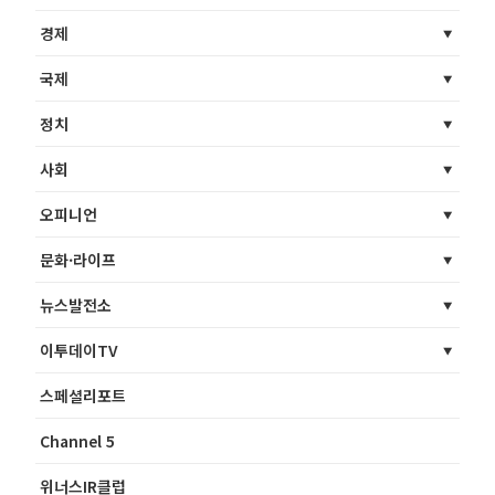
경제
국제
정치
사회
오피니언
문화·라이프
뉴스발전소
이투데이TV
스페셜리포트
Channel 5
위너스IR클럽