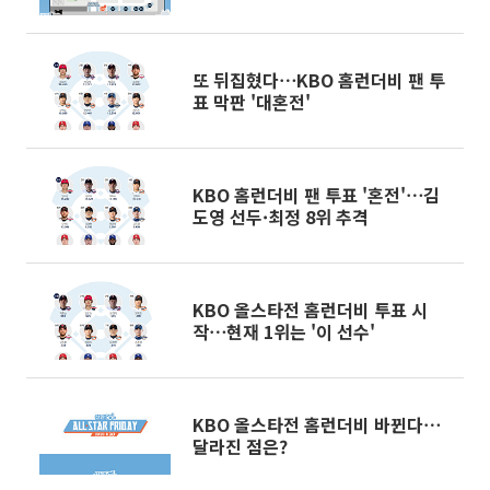
또 뒤집혔다⋯KBO 홈런더비 팬 투
표 막판 '대혼전'
KBO 홈런더비 팬 투표 '혼전'⋯김
도영 선두·최정 8위 추격
KBO 올스타전 홈런더비 투표 시
작⋯현재 1위는 '이 선수'
KBO 올스타전 홈런더비 바뀐다⋯
달라진 점은?