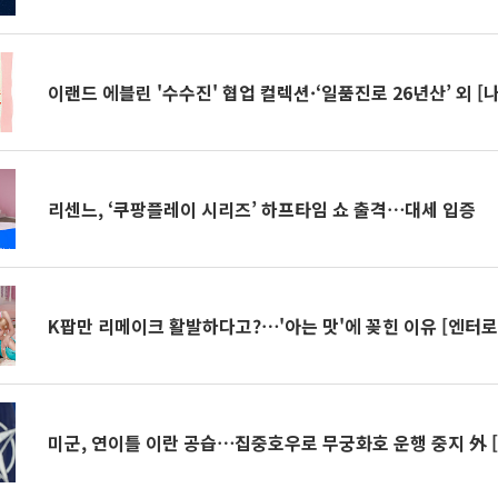
이랜드 에블린 '수수진' 협업 컬렉션·‘일품진로 26년산’ 외 [
리센느, ‘쿠팡플레이 시리즈’ 하프타임 쇼 출격⋯대세 입증
K팝만 리메이크 활발하다고?⋯'아는 맛'에 꽂힌 이유 [엔터로
미군, 연이틀 이란 공습⋯집중호우로 무궁화호 운행 중지 外 