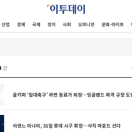
산업
경제
국제
정치
사회
오피니언
문화·라이프
4
건
골키퍼 ‘침대축구’ 하면 동료가 퇴장…잉글랜드 파격 규정 도
리센느 미나미, 31일 롯데 시구 확정⋯사직 마운드 선다