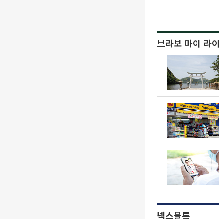
브라보 마이 라
넥스블록