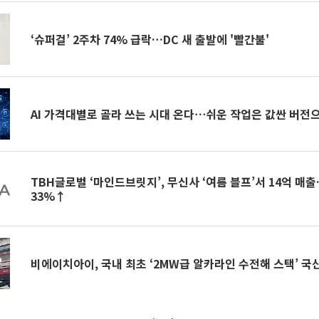
‘슈퍼걸’ 2주차 74% 급락…DC 새 출발에 '빨간불'
AI 가격대별로 골라 쓰는 시대 온다⋯쉬운 작업은 값싼 버전
TBH글로벌 ‘마인드브릿지’, 무신사 ‘여름 블프’서 14억 매
33%↑
비에이치아이, 국내 최초 ‘2MW급 알카라인 수전해 스택’ 국