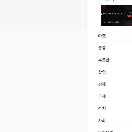
마켓
금융
부동산
산업
경제
국제
정치
사회