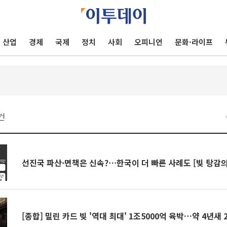
산업
경제
국제
정치
사회
오피니언
문화·라이프
건
선진국 파산·면책은 신속?⋯한국이 더 빠른 사례도 [빚 탕감의
[종합] 밀린 카드 빚 '역대 최대' 1조5000억 육박…약 4년새