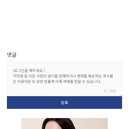
댓글
0 / 300