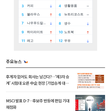
주요뉴스
후계자 없어도 회사는 남긴다?…‘제3자 승
계’ 시험대 오른 中企 현장 [기업승계 대전
환]
MSCI 발표 D-7…후보주 반등에 편입 기대
재점화