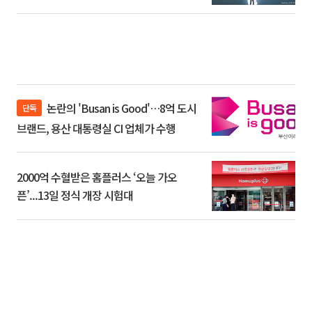
논란의 'Busan is Good'…8억 도시
단독
브랜드, 용산 대통령실 CI 업체가 수행
2000억 수혈받은 홈플러스 ‘오늘 가오
픈’...13일 정식 개장 시험대