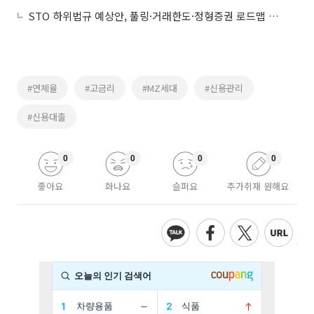
STO 하위법규 예상안, 풀링·거래한도·정형증권 로드맵 제시
#연체율
#고금리
#MZ세대
#신용관리
#신용대출
0
0
0
0
좋아요
화나요
슬퍼요
추가취재 원해요