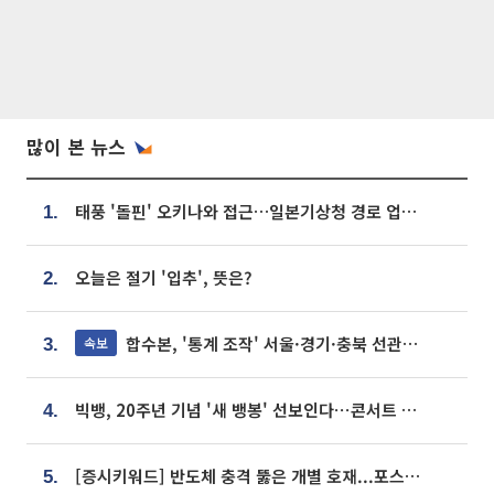
많이 본 뉴스
태풍 '돌핀' 오키나와 접근…일본기상청 경로 업데이트
1.
오늘은 절기 '입추', 뜻은?
2.
합수본, '통계 조작' 서울·경기·충북 선관위 등 추가 압수수색
속보
3.
빅뱅, 20주년 기념 '새 뱅봉' 선보인다⋯콘서트 앞두고 팝업 개최
4.
[증시키워드] 반도체 충격 뚫은 개별 호재...포스코퓨처엠·에코프로·한화솔루션 '눈길'
5.