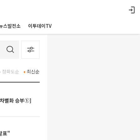
뉴스발전소
이투데이TV
정확도순
최신순
 차별화 승부①]
발표"