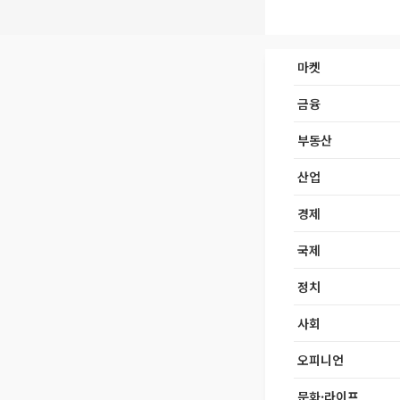
마켓
금융
부동산
산업
경제
국제
정치
사회
오피니언
문화·라이프