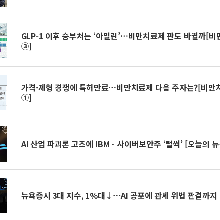
GLP-1 이후 승부처는 ‘아밀린’…비만치료제 판도 바뀔까[
③]
가격·제형 경쟁에 특허만료…비만치료제 다음 주자는?[비만
①]
AI 산업 파괴론 고조에 IBMㆍ사이버보안주 ‘털썩’ [오늘의 
뉴욕증시 3대 지수, 1%대↓⋯AI 공포에 관세 위법 판결까지 