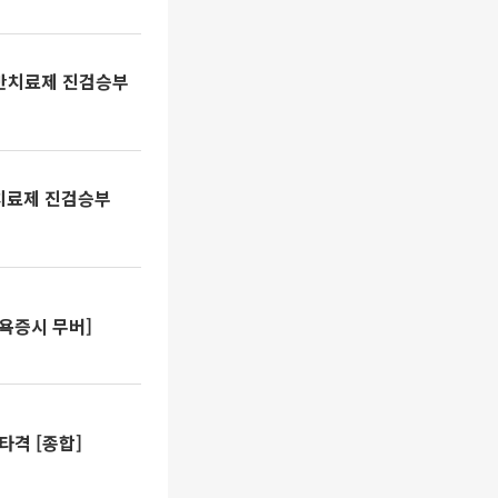
비만치료제 진검승부
치료제 진검승부
뉴욕증시 무버]
타격 [종합]