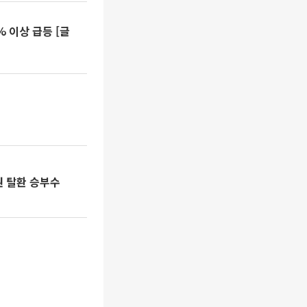
% 이상 급등 [글
권 탈환 승부수