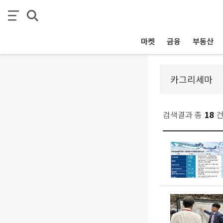
마켓
금융
부동산
검색결과 총
18