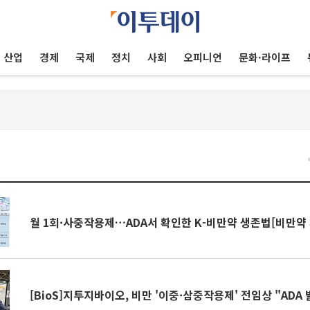
산업
경제
국제
정치
사회
오피니언
문화·라이프
건
월 1회·사중작용제…ADA서 확인한 K-비만약 생존법[비만약
[BioS]지투지바이오, 비만 '이중·삼중작용제' 전임상 "ADA 