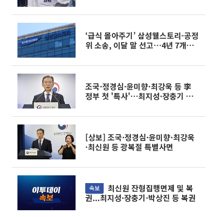
없다”
‘급식 몰아주기’ 삼성웰스토리-공정
위 소송, 이달 말 선고⋯4년 7개월
만
조국·정경심·윤미향·최강욱 등 李
정부 첫 '특사'⋯최지성·장충기 등
복권 [종합]
[상보] 조국·정경심·윤미향·최강욱
·최신원 등 광복절 특별사면
최신원 잔형집행면제 및 복
속보
권...최지성·장충기·박상진 등 복권