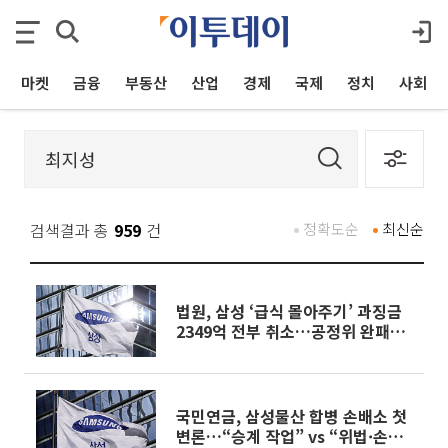
마켓
금융
부동산
산업
경제
국제
정치
사회
검색결과 총
959
건
정확도순
최신순
법원, 삼성 ‘급식 몰아주기’ 과징금
2349억 전부 취소…공정위 완패
[종합]
국민연금, 삼성물산 합병 손배소 첫
변론…“승계 작업” vs “위법·손해