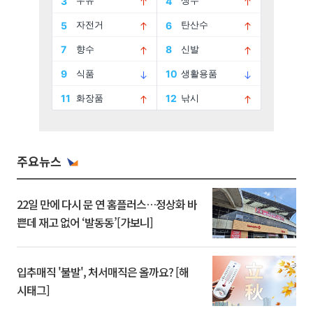
주요뉴스
22일 만에 다시 문 연 홈플러스…정상화 바
쁜데 재고 없어 ‘발동동’[가보니]
입추매직 '불발', 처서매직은 올까요? [해
시태그]