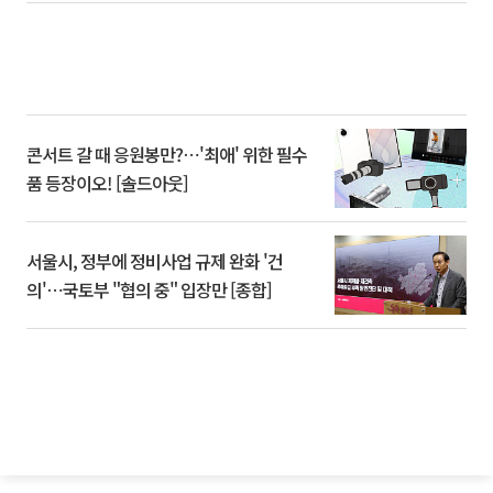
콘서트 갈 때 응원봉만?⋯'최애' 위한 필수
품 등장이오! [솔드아웃]
서울시, 정부에 정비사업 규제 완화 '건
의'⋯국토부 "협의 중" 입장만 [종합]