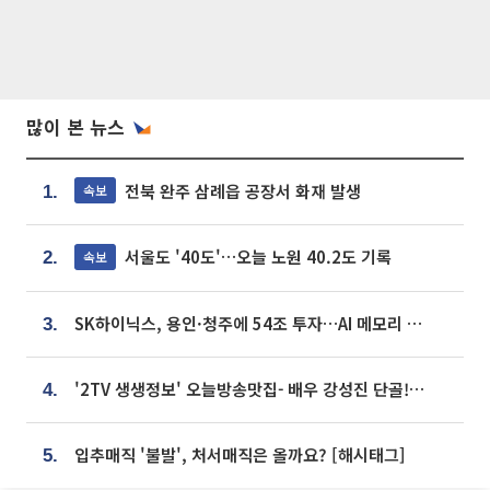
많이 본 뉴스
전북 완주 삼례읍 공장서 화재 발생
속보
1.
서울도 '40도'…오늘 노원 40.2도 기록
속보
2.
SK하이닉스, 용인·청주에 54조 투자…AI 메모리 생산기지 키운다
3.
'2TV 생생정보' 오늘방송맛집- 배우 강성진 단골! 쌀국수ㆍ푸팟퐁 커리 맛집 '블○○○'
4.
입추매직 '불발', 처서매직은 올까요? [해시태그]
5.