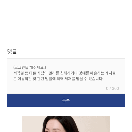
댓글
0 / 300