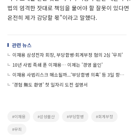
법의 엄격한 잣대로 책임을 물어야 할 잘못이 있다면
온전히 제가 감당할 몫”이라고 말했다.
관련 뉴스
이재용 삼성전자 회장, 부당합병·회계부정 혐의 2심 '무죄'
10년 사법 족쇄 푼 이재용… 이제는 '경영 올인'
이재용 사법리스크 해소될까...‘부당합병 의혹’ 등 3일 항소심 선고
‘경험 無도 환영’ 첫 일자리 도전 설명서
#이재용
#삼성물산
#부당합병
#회계부정
#무죄