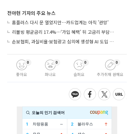
전아현 기자의 주요 뉴스
홈플러스 다시 문 열었지만⋯카드업계는 아직 '관망'
리볼빙 평균금리 17.4%⋯‘가입 혜택’ 뒤 고금리 부담 주의
손보협회, 과실비율·보험광고 심의에 생성형 AI 도입 추진
0
0
0
0
좋아요
화나요
슬퍼요
추가취재 원해요