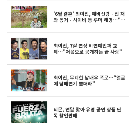
'6월 결혼' 최여진, 예비신랑ㆍ전 처
와 동거ㆍ사이비 등 루머 해명…"같
이 산 적 없어, 가스라이팅도 안 당
해"
최여진, 7살 연상 비연예인과 교
제…"처음으로 공개하는 끝 사랑"
최여진, 무례한 남배우 폭로…“얼굴
에 담배연기 뿜더라”
티몬, 연말 맞아 유명 공연 상품 단
독 할인판매