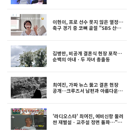
이현이, 프로 선수 못지 않은 열정⋯
축구 경기 중 코뼈 골절 "SBS 산재
처리"
김병만, 비공개 결혼식 현장 포착⋯
순백의 아내ㆍ두 자녀 총출동
최여진, 가짜 뉴스 뚫고 결혼 현장
공개⋯크루즈서 남편과 아름다운 웨
딩사진
'라디오스타' 최여진, 예비신랑 둘러
싼 재벌설ㆍ교주설 정면 돌파⋯"그
냥 대머리 낙지 아저씨"