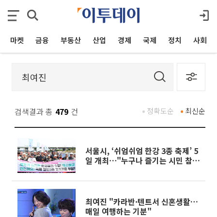
마켓
금융
부동산
산업
경제
국제
정치
사회
검색결과 총
479
건
정확도순
최신순
서울시, ‘쉬엄쉬엄 한강 3종 축제’ 5
일 개최⋯"누구나 즐기는 시민 참여
행사"
최여진 "카라반·텐트서 신혼생활…
매일 여행하는 기분"