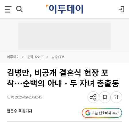
이투데이
문화·라이프
방송/TV
김병만, 비공개 결혼식 현장 포
착⋯순백의 아내ㆍ두 자녀 총출동
입력 2025-09-20 20:45
한은수 객원기자
구글 선호매체 추가