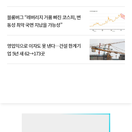
블룸버그 “레버리지 거품 빠진 코스피, 변
동성 최악 국면 지났을 가능성”
영업익으로 이자도 못 낸다…건설 한계기
업 5년 새 62→173곳