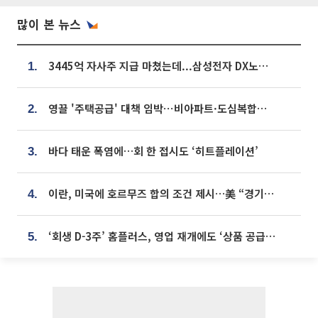
많이 본 뉴스
3445억 자사주 지급 마쳤는데...삼성전자 DX노조, 뒤늦은 '떼쓰기 집회'
1.
영끌 '주택공급' 대책 임박⋯비아파트·도심복합까지 총동원
2.
바다 태운 폭염에…회 한 접시도 ‘히트플레이션’
3.
이란, 미국에 호르무즈 합의 조건 제시…美 “경기 아직 안 끝나” [종합]
4.
‘회생 D-3주’ 홈플러스, 영업 재개에도 ‘상품 공급망’ 복구가 생존 관건
5.