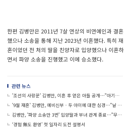
한편 김병만은 2011년 7살 연상의 비연예인과 결혼
했으나 소송을 통해 지난 2023년 이혼했다. 특히 재
혼이었던 전 처의 딸을 친양자로 입양했으나 이혼하
면서 파양 소송을 진행했고 이에 승소했다.
관련 뉴스
'조선의 사랑꾼' 김병만, 이혼 후 얻은 아들 공개⋯"아기에게 근육이, 날 닮아"
'9월 재혼' 김병만, 예비신부ㆍ두 아이에 대한 심경⋯"날 살려, 세명의 구세주"
김병만, '파양 소송만 3번' 입양딸과 부녀 관계 종료⋯"무고로 인한 패륜 행위 인정돼"
‘경험 無도 환영’ 첫 일자리 도전 설명서