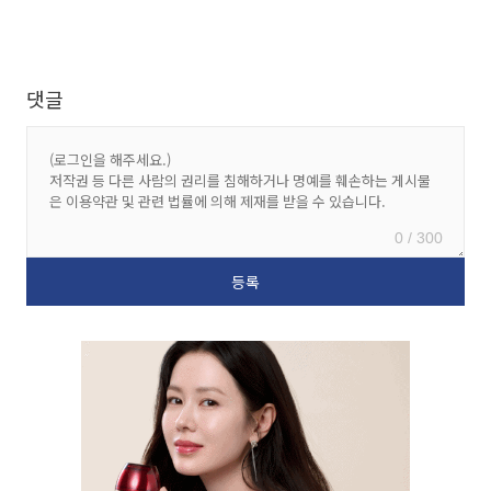
댓글
0 / 300