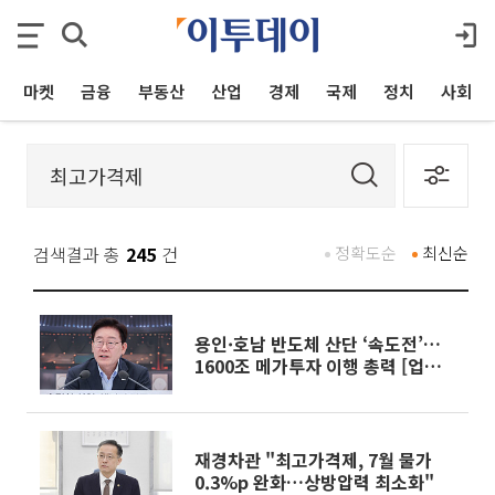
마켓
금융
부동산
산업
경제
국제
정치
사회
검색결과 총
245
건
정확도순
최신순
용인·호남 반도체 산단 ‘속도전’…
1600조 메가투자 이행 총력 [업무보
고]
재경차관 "최고가격제, 7월 물가
0.3%p 완화…상방압력 최소화"