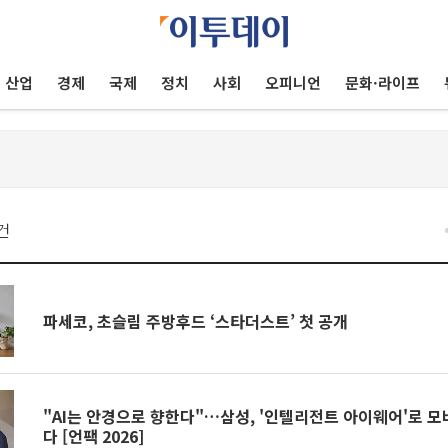
산업
경제
국제
정치
사회
오피니언
문화·라이프
건
파세코, 초슬림 주방후드 ‘스타더스트’ 첫 공개
"AI는 안경으로 향한다"…삼성, '인텔리전트 아이웨어'로 모
다 [언팩 2026]