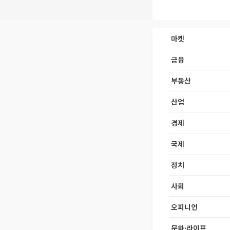
마켓
금융
부동산
산업
경제
국제
정치
사회
오피니언
문화·라이프