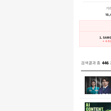
거
18,
1. SA
+ 4.8
검색결과 총
446