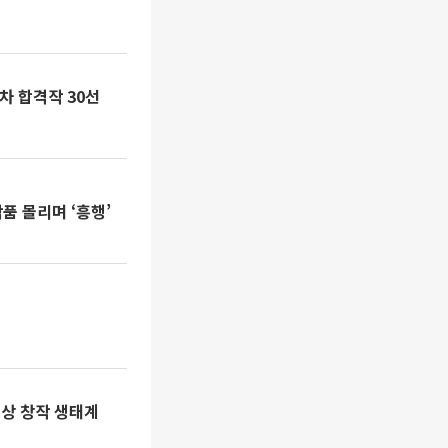
1차 합격작 30선
작품 몰리며 ‘흥행’
영상 창작 생태계