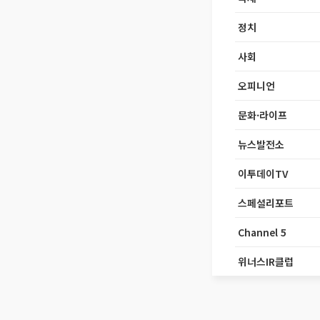
정치
사회
오피니언
문화·라이프
뉴스발전소
이투데이TV
스페셜리포트
Channel 5
위너스IR클럽