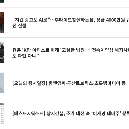
“치킨 광고도 AI로”…후라이드참잘하는집, 상금 4000만원 규
전 진행
젊은 ‘K팝 아티스트 미래’ 고심한 법원…“전속계약상 해지사
도 파탄 아냐”
[오늘의 증시일정] 휴엔앰씨·두산로보틱스·초록뱀미디어 등
[베스트&워스트] 상지건설, 조기 대선 속 ‘이재명 테마주’ 분