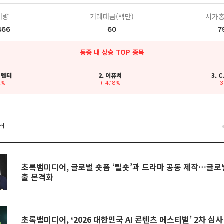
래량
거래대금(백만)
시가총
466
60
7
동종 내 상승 TOP 종목
MG엔터
2. 이퓨쳐
3. 
2%
+ 4.18%
+ 
건
초록뱀미디어, 글로벌 숏폼 ‘릴숏’과 드라마 공동 제작…글로
출 본격화
초록뱀미디어, ‘2026 대한민국 AI 콘텐츠 페스티벌’ 2차 심사