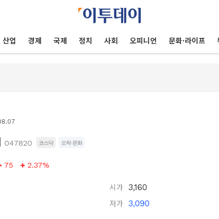
산업
경제
국제
정치
사회
오피니언
문화·라이프
08.07
어
047820
코스닥
오락·문화
75
2.37%
시가
3,160
저가
3,090