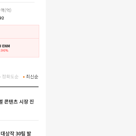
액(억)
92
CJ ENM
3.96%
정확도순
최신순
벌 콘텐츠 시장 진
 대상작 30팀 발