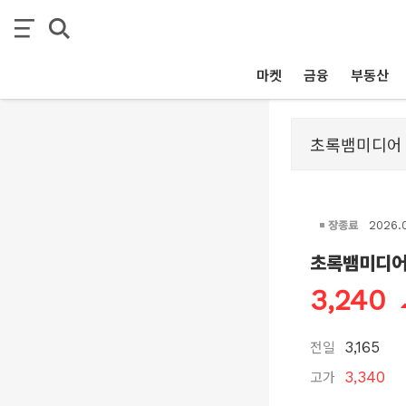
마켓
금융
부동산
장종료
2026.
초록뱀미디
3,240
전일
3,165
고가
3,340