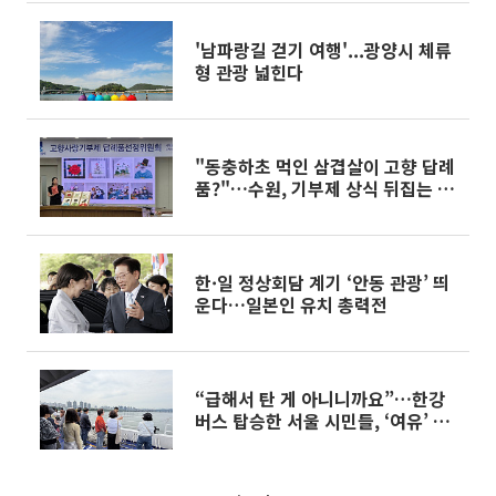
'남파랑길 걷기 여행'...광양시 체류
형 관광 넓힌다
"동충하초 먹인 삼겹살이 고향 답례
품?"…수원, 기부제 상식 뒤집는 8
종 신규 선정
한·일 정상회담 계기 ‘안동 관광’ 띄
운다…일본인 유치 총력전
“급해서 탄 게 아니니까요”…한강
버스 탑승한 서울 시민들, ‘여유’ 택
했다[가보니]