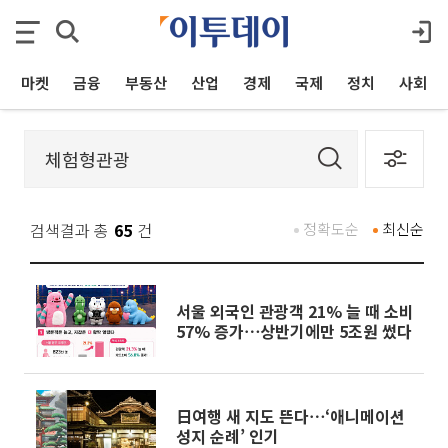
마켓
금융
부동산
산업
경제
국제
정치
사회
검색결과 총
65
건
정확도순
최신순
서울 외국인 관광객 21% 늘 때 소비
57% 증가⋯상반기에만 5조원 썼다
日여행 새 지도 뜬다⋯‘애니메이션
성지 순례’ 인기