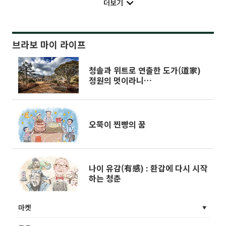
더보기
브라보 마이 라이프
청솔과 위트로 연출한 도가(道家)
정원의 멋이라니…
오뚝이 찐빵의 꿈
나이 유감(有感) : 환갑에 다시 시작
하는 청춘
마켓