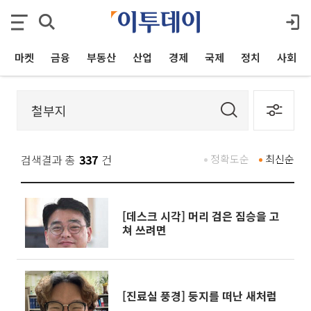
마켓
금융
부동산
산업
경제
국제
정치
사회
검색결과 총
337
건
정확도순
최신순
[데스크 시각] 머리 검은 짐승을 고
쳐 쓰려면
[진료실 풍경] 둥지를 떠난 새처럼