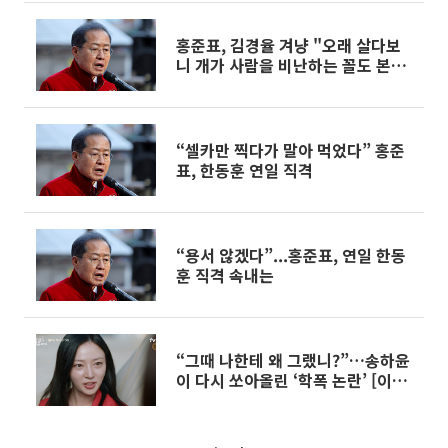
홍준표, 김경율 겨냥 "오래 살다보
니 개가 사람을 비난하는 꼴도 본
다"
“셀카만 찍다가 말아 먹었다” 홍준
표, 한동훈 연일 직격
“용서 않겠다”...홍준표, 연일 한동
훈 직격 속내는
“그때 나한테 왜 그랬니?”…송하윤
이 다시 쏘아올린 ‘학폭 논란’ [이슈
크래커]