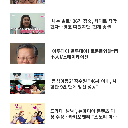
‘나는 솔로’ 26기 정숙, 제대로 착각
했다…영호 떠봤지만 ‘관계 종결’
[이투데이 말투데이] 토문불입(討門
不入)/스테이케이션
'동상이몽2' 장수원 "46세 아내, 시
험관 9번 만에 임신 성공"
드라마 ‘남남’, 뉴미디어 콘텐츠 대
상 수상…카카오엔터 “스토리-미디
어 IP크로스오버 시너지”