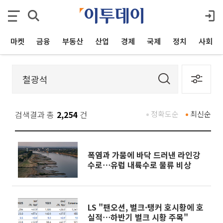
마켓
금융
부동산
산업
경제
국제
정치
사회
검색결과 총
2,254
건
정확도순
최신순
폭염과 가뭄에 바닥 드러낸 라인강
수로⋯유럽 내륙수로 물류 비상
LS "팬오션, 벌크·탱커 호시황에 호
실적⋯하반기 벌크 시황 주목"