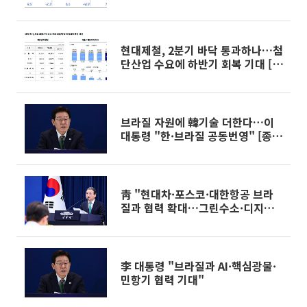
현대제철, 2분기 바닥 통과하나…첨
단산업 수요에 하반기 회복 기대 [종
합]
브라질 자원에 韓기술 더한다…이
대통령 "한·브라질 공동번영" [종
합]
靑 "현대차·포스코·대한항공 브라
질과 협력 확대…그린수소·디지털
전환까지"
李 대통령 "브라질과 AI·핵심광물·
민항기 협력 기대"