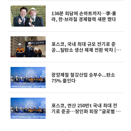
136분 회담에 손하트까지…李·룰
라, 한·브라질 경제협력 새판 짰다
포스코, 국내 최대 규모 전기로 준
공...탈탄소 생산 체제 전환 박차 [하
반기 성장전략]
광양제철 철강산업 승부수...탄소
75% 줄인다
포스코, 연산 250만t 국내 최대 전
기로 준공…장인화 회장 “글로벌 시
장 판도 바꿀 것”