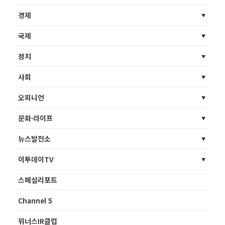
경제
국제
정치
사회
오피니언
문화·라이프
뉴스발전소
이투데이TV
스페셜리포트
Channel 5
위너스IR클럽