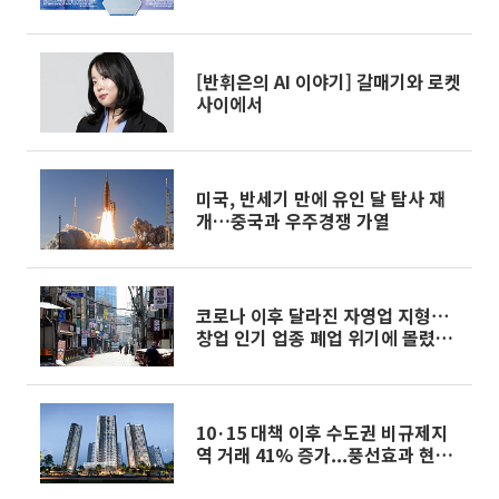
[반휘은의 AI 이야기] 갈매기와 로켓
사이에서
미국, 반세기 만에 유인 달 탐사 재
개…중국과 우주경쟁 가열
코로나 이후 달라진 자영업 지형⋯
창업 인기 업종 폐업 위기에 몰렸다
[서울상권 3년 지형도 ③]
10·15 대책 이후 수도권 비규제지
역 거래 41% 증가...풍선효과 현실
화