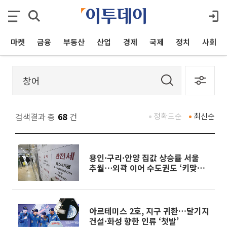
마켓
금융
부동산
산업
경제
국제
정치
사회
검색결과 총
68
건
정확도순
최신순
용인·구리·안양 집값 상승률 서울
추월⋯외곽 이어 수도권도 ‘키맞추
기’
아르테미스 2호, 지구 귀환…달기지
건설·화성 향한 인류 ‘첫발’