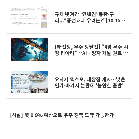
규제 빗겨간 ‘옆세권’ 동탄·구
리...“풍선효과 우려는?”[10·15대
책 후폭풍]
[新전쟁, 우주 쟁탈전] “4경 우주 시
장 잡아라”…AIㆍ양자 개발 원료 달
에 있다
오사카 엑스포, 대장정 개시…낮은
인기·바가지 논란에 ‘불안한 출발’
[사설] 美 0.9% 예산으로 우주 강국 도약 가능한가