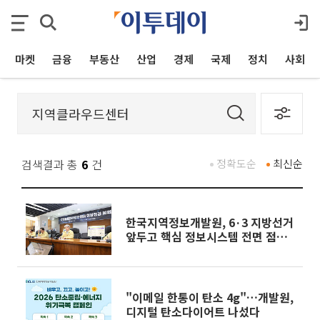
마켓
금융
부동산
산업
경제
국제
정치
사회
검색결과 총
6
건
정확도순
최신순
한국지역정보개발원, 6·3 지방선거
앞두고 핵심 정보시스템 전면 점
검…AI 보안관제 24시간 가동
"이메일 한통이 탄소 4g"…개발원,
디지털 탄소다이어트 나섰다