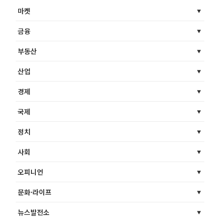
마켓
금융
부동산
산업
경제
국제
정치
사회
오피니언
문화·라이프
뉴스발전소