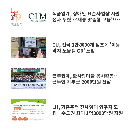
식품업계, 장애인 표준사업장 지원
성과 뚜렷…‘재능 맞춤형 고용’으로
진화
CU, 전국 1만8000개 점포에 '이동
약자 도움벨 QR' 도입
금투업계, 한사랑마을 봉사활동…
금투협 기부금 2000만원 전달
LH, 기존주택 전세임대 입주자 모
집⋯수도권 최대 1억3000만원 지원