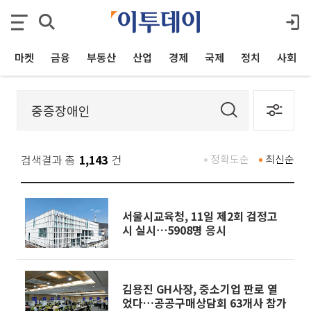
마켓
금융
부동산
산업
경제
국제
정치
사회
검색결과 총
1,143
건
정확도순
최신순
서울시교육청, 11일 제2회 검정고
시 실시⋯5908명 응시
김용진 GH사장, 중소기업 판로 열
었다…공공구매상담회 63개사 참가