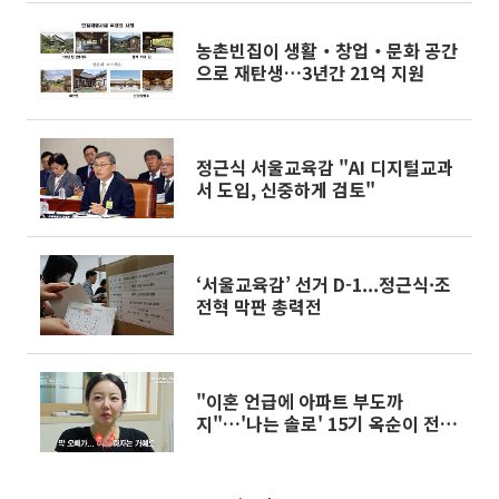
농촌빈집이 생활‧창업‧문화 공간
으로 재탄생…3년간 21억 지원
정근식 서울교육감 "AI 디지털교과
서 도입, 신중하게 검토"
‘서울교육감’ 선거 D-1...정근식·조
전혁 막판 총력전
"이혼 언급에 아파트 부도까
지"…'나는 솔로' 15기 옥순이 전한
전말