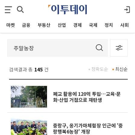
마켓
금융
부동산
산업
경제
국제
정치
사회
검색결과 총
145
건
정확도순
최신순
폐교 활용에 120억 투입…교육·문
화·산업 거점으로 재탄생
중랑구, 옹기가마체험장 인근에 '중
랑행복6농장' 개장