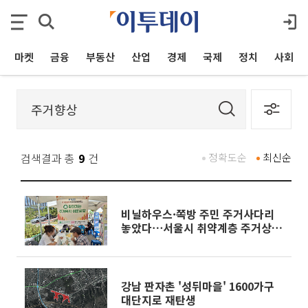
마켓
금융
부동산
산업
경제
국제
정치
사회
검색결과 총
9
건
정확도순
최신순
비닐하우스·쪽방 주민 주거사다리
놓았다⋯서울시 취약계층 주거상향
5년 새 11배
강남 판자촌 '성뒤마을' 1600가구
대단지로 재탄생