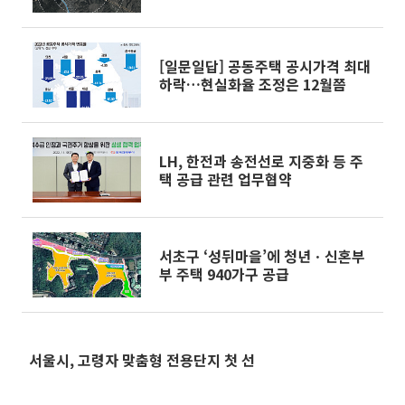
[일문일답] 공동주택 공시가격 최대
하락…현실화율 조정은 12월쯤
LH, 한전과 송전선로 지중화 등 주
택 공급 관련 업무협약
서초구 ‘성뒤마을’에 청년ㆍ신혼부
부 주택 940가구 공급
서울시, 고령자 맞춤형 전용단지 첫 선