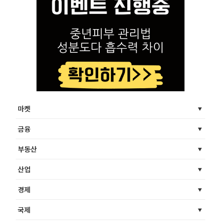
마켓
금융
부동산
산업
경제
국제