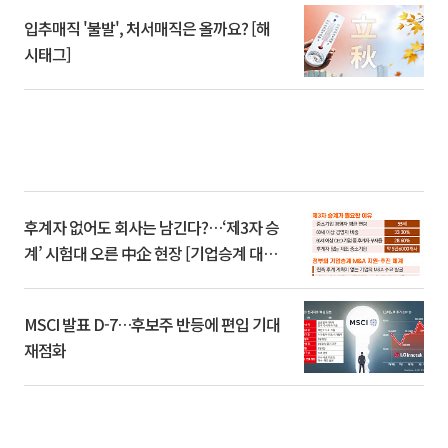
입추매직 '불발', 처서매직은 올까요? [해
시태그]
후계자 없어도 회사는 남긴다?…‘제3자 승
계’ 시험대 오른 中企 현장 [기업승계 대전
환]
MSCI 발표 D-7…후보주 반등에 편입 기대
재점화