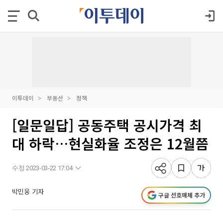
이투데이
부동산
정책
[일문일답] 공동주택 공시가격 최
대 하락…현실화율 조정은 12월쯤
수정 2023-03-22 17:04
박민웅 기자
구글 선호매체 추가