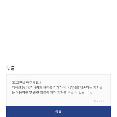
댓글
0 / 300