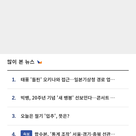
많이 본 뉴스
태풍 '돌핀' 오키나와 접근…일본기상청 경로 업데이트
1.
빅뱅, 20주년 기념 '새 뱅봉' 선보인다⋯콘서트 앞두고 팝업 개최
2.
오늘은 절기 '입추', 뜻은?
3.
합수본, '통계 조작' 서울·경기·충북 선관위 등 추가 압수수색
속보
4.