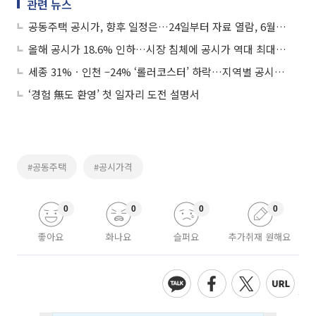
관련 뉴스
공동주택 공시가, 향후 일정은…24일부터 자료 열람, 6월 말 확정 공시
올해 공시가 18.6% 인하…시장 침체에 공시가 역대 최대로 낮췄다
세종 31%ㆍ인천 –24% ‘롤러코스터’ 하락…지역별 공시가 변동률은?
‘경험 無도 환영’ 첫 일자리 도전 설명서
#공동주택
#공시가격
0
0
0
0
좋아요
화나요
슬퍼요
추가취재 원해요