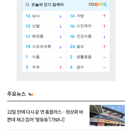
주요뉴스
22일 만에 다시 문 연 홈플러스…정상화 바
쁜데 재고 없어 ‘발동동’[가보니]