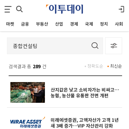
마켓
금융
부동산
산업
경제
국제
정치
사회
검색결과 총
289
건
정확도순
최신순
산지값은 낮고 소비자가는 비싸고…
농협, 농산물 유통판 전면 개편
미래에셋증권, 고액자산가 고객 1년
새 3배 증가…VIP 자산관리 강화