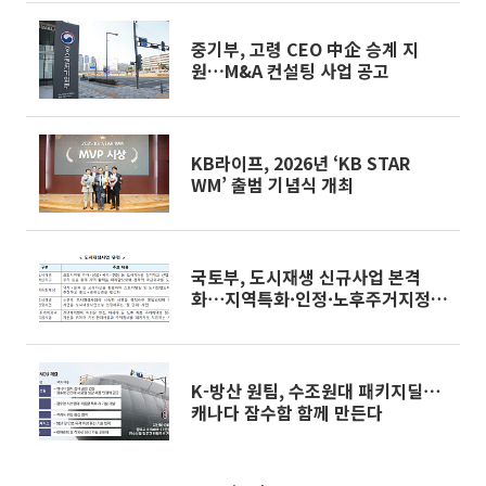
중기부, 고령 CEO 中企 승계 지
원…M&A 컨설팅 사업 공고
KB라이프, 2026년 ‘KB STAR
WM’ 출범 기념식 개최
국토부, 도시재생 신규사업 본격
화⋯지역특화·인정·노후주거지정
비 상반기 선정
K-방산 원팀, 수조원대 패키지딜⋯
캐나다 잠수함 함께 만든다