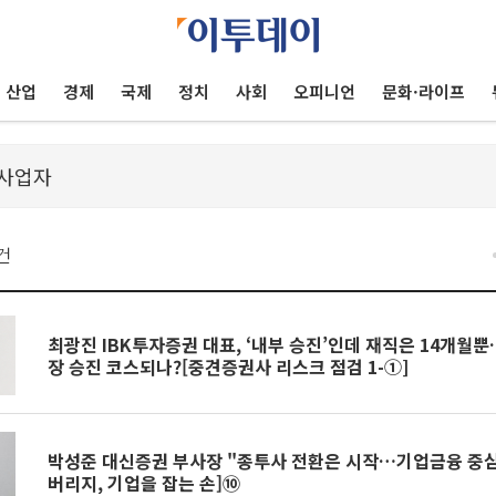
산업
경제
국제
정치
사회
오피니언
문화·라이프
건
최광진 IBK투자증권 대표, ‘내부 승진’인데 재직은 14개월
장 승진 코스되나?[중견증권사 리스크 점검 1-①]
박성준 대신증권 부사장 "종투사 전환은 시작…기업금융 중심 
버리지, 기업을 잡는 손]⑩