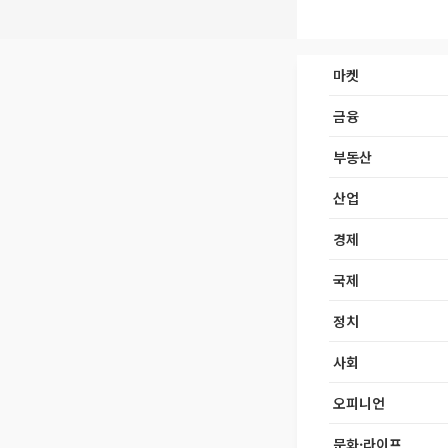
마켓
금융
부동산
산업
경제
국제
정치
사회
오피니언
문화·라이프