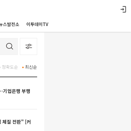
뉴스발전소
이투데이TV
정확도순
최신순
뿐…기업은행 부행
체질 전환" [커