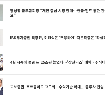
황성엽 금투협회장 "개인 중심 시장 한계…연금·펀드 통한 간
요"
IBK투자증권 최광진, 취임식은 '조용하게'·자본확충은 '확실
4월 시중에 풀린 돈 25조원 늘었다⋯'삼전닉스' 예치ㆍ주식
교보증권, 포트폴리오 고도화ㆍ수익기반 확대... 종투사 진입