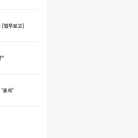
 [업무보고]
것"
'포석'