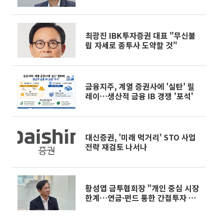
환" [커버리지, 기업을 잡는 손]⑩
최광진 IBK투자증권 대표 "무신불
립 자세로 종투사 도약할 것"
금융지주, 계열 증권사에 '실탄' 릴
레이…생산적 금융 IB 경쟁 '포석'
대신증권, '미래 먹거리' STO 사업
전략 재검토 나서나
황성엽 금투협회장 "개인 중심 시장
한계…연금·펀드 통한 간접투자 확
대 필요"