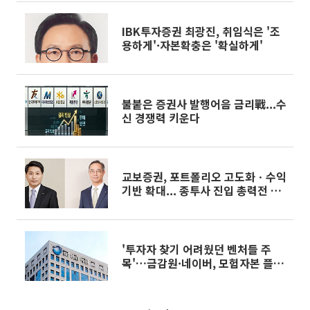
IBK투자증권 최광진, 취임식은 '조
용하게'·자본확충은 '확실하게'
불붙은 증권사 발행어음 금리戰...수
신 경쟁력 키운다
교보증권, 포트폴리오 고도화ㆍ수익
기반 확대... 종투사 진입 총력전 나
선다
'투자자 찾기 어려웠던 벤처들 주
목'…금감원·네이버, 모험자본 플랫
폼 띄운다