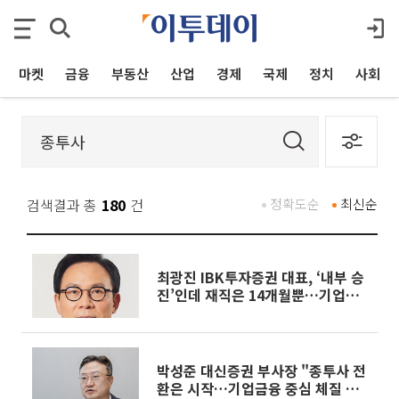
마켓
금융
부동산
산업
경제
국제
정치
사회
검색결과 총
180
건
정확도순
최신순
최광진 IBK투자증권 대표, ‘내부 승
진’인데 재직은 14개월뿐…기업은
행 부행장 승진 코스되나?[중견증권
사 리스크 점검 1-①]
박성준 대신증권 부사장 "종투사 전
환은 시작…기업금융 중심 체질 전