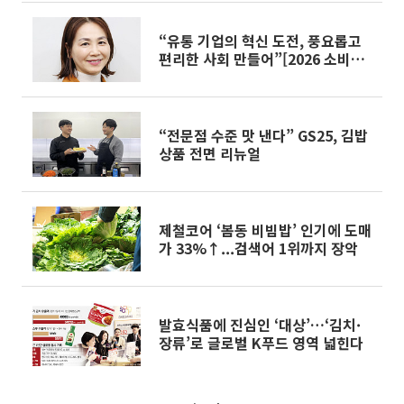
“유통 기업의 혁신 도전, 풍요롭고
편리한 사회 만들어”[2026 소비자
유통대상]
“전문점 수준 맛 낸다” GS25, 김밥
상품 전면 리뉴얼
제철코어 ‘봄동 비빔밥’ 인기에 도매
가 33%↑...검색어 1위까지 장악
발효식품에 진심인 ‘대상’…‘김치·
장류’로 글로벌 K푸드 영역 넓힌다