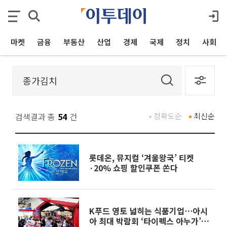
마켓
금융
부동산
산업
경제
국제
정치
사회
검색결과 총
54
건
정확도순
최신순
롯데온, 뮤지컬 ‘겨울왕국’ 티켓
·20% 쇼핑 할인쿠폰 쏜다
K푸드 영토 넓히는 식품기업⋯아시
아 최대 박람회 ‘타이펙스 아누가’서