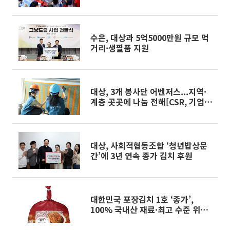
현지 공략
수은, 대상과 5억5000만원 규모 먹
거리·생필품 지원
대상, 3개 봉사단 어벤저스...지역·
계층 곳곳에 나눔 전해[CSR, 기업의
온기㉔]
대상, 사회적협동조합 ‘청년밥상문
간’에 3년 연속 종가 김치 후원
대한민국 포장김치 1호 ‘종가’,
100% 국내산 재료·최고 수준 위생
관리[2026 소비자유통대상]